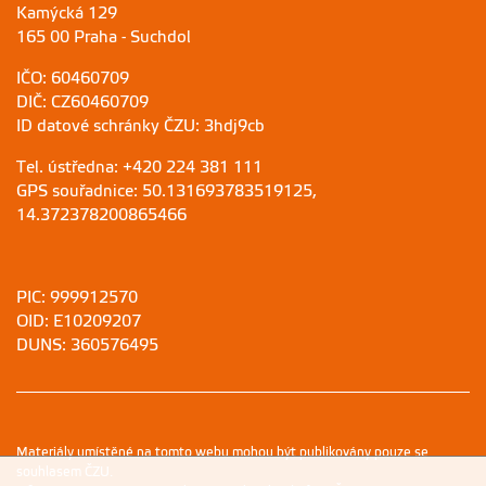
Kamýcká 129
165 00 Praha - Suchdol
IČO: 60460709
DIČ: CZ60460709
ID datové schránky ČZU: 3hdj9cb
Tel. ústředna: +420 224 381 111
GPS souřadnice: 50.131693783519125,
14.372378200865466
PIC: 999912570
OID: E10209207
DUNS: 360576495
Materiály umístěné na tomto webu mohou být publikovány pouze se
souhlasem ČZU.