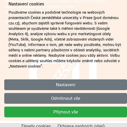
Informace o zpracování a ochraně osobních údajů na ČZU v Praze
.
Nastavení cookies
© 2026 Česká zemědělská univerzita v Praze
Všechna práva vyhrazena
Používáme cookies a podobné technologie na webových
prezentacích České zemědělské univerzity v Praze (pod doménou
Nastavení cookies
czu.cz), abychom zajistili správné fungování webu. S vaším
souhlasem je využíváme také k měření návštěvnosti (Google
Analytics 4), analýze výkonu webu a pro marketingové účely
(Meta, Sklik, Google Ads), včetně zobrazování vložených videí
(YouTube). Informace o tom, jak naše weby používáte, mohou být
sdíleny s našimi partnery působícími v oblasti analytiky, sociálních
médií a online reklamy. Nezbytné cookies jsou vždy aktivní. Volbu
cookies a udělený souhlas můžete kdykoliv změnit nebo odvolat v
„Nastavení cookies“.
Nastavení
Odmítnout vše
Přijmout vše
Zásady cookies
Ochrana osobních údajů