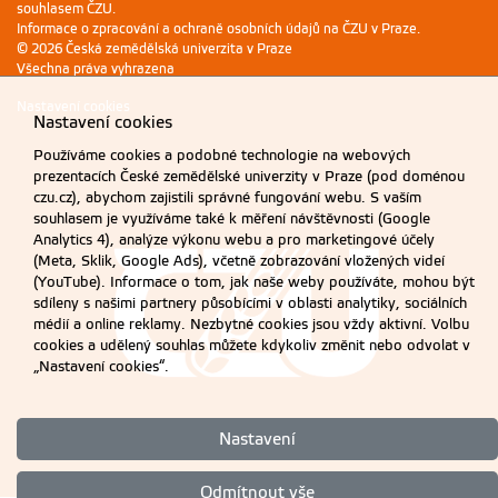
souhlasem ČZU.
Informace o zpracování a ochraně osobních údajů na ČZU v Praze
.
© 2026 Česká zemědělská univerzita v Praze
Všechna práva vyhrazena
Nastavení cookies
Nastavení cookies
Používáme cookies a podobné technologie na webových
prezentacích České zemědělské univerzity v Praze (pod doménou
czu.cz), abychom zajistili správné fungování webu. S vaším
souhlasem je využíváme také k měření návštěvnosti (Google
Analytics 4), analýze výkonu webu a pro marketingové účely
(Meta, Sklik, Google Ads), včetně zobrazování vložených videí
(YouTube). Informace o tom, jak naše weby používáte, mohou být
sdíleny s našimi partnery působícími v oblasti analytiky, sociálních
médií a online reklamy. Nezbytné cookies jsou vždy aktivní. Volbu
cookies a udělený souhlas můžete kdykoliv změnit nebo odvolat v
„Nastavení cookies“.
Nastavení
Odmítnout vše