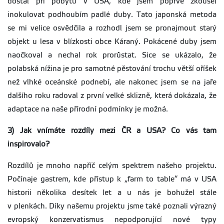
dostal při pobytu v USA, kde jsem poprvé zkoušel
inokulovat podhoubím padlé duby. Tato japonská metoda
se mi velice osvědčila a rozhodl jsem se pronajmout starý
objekt u lesa v blízkosti obce Káraný. Pokácené duby jsem
naočkoval a nechal rok prorůstat. Sice se ukázalo, že
polabská nížina je pro samotné pěstování trochu větší oříšek
než vlhké oceánské podnebí, ale nakonec jsem se na jaře
dalšího roku radoval z první velké sklizně, která dokázala, že
adaptace na naše přírodní podmínky je možná.
3) Jak vnímáte rozdíly mezi ČR a USA? Co vás tam
inspirovalo?
Rozdílů je mnoho napříč celým spektrem našeho projektu.
Počínaje gastrem, kde přístup k „farm to table“ má v USA
historii několika desítek let a u nás je bohužel stále
v plenkách. Díky našemu projektu jsme také poznali výrazný
evropský konzervatismus nepodporující nové typy