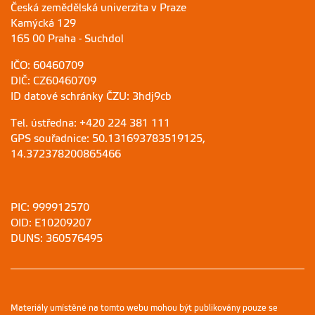
Česká zemědělská univerzita v Praze
Kamýcká 129
165 00 Praha - Suchdol
IČO: 60460709
DIČ: CZ60460709
ID datové schránky ČZU: 3hdj9cb
Tel. ústředna: +420 224 381 111
GPS souřadnice: 50.131693783519125,
14.372378200865466
PIC: 999912570
OID: E10209207
DUNS: 360576495
Materiály umístěné na tomto webu mohou být publikovány pouze se