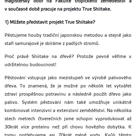
magisterský obor na Fakultě tropického zemědělství a
v současné době pracuje na projektu True Shiitake.
1) Můžete představit projekt True Shiitake?
Pěstujeme houby tradiční japonskou metodou a stejně jako
staří samurajové je sbíráme z padlých stromů.
Proč právě Shiitake na dřevě? Protože pevně věříme v
udržitelnou budoucnost!
Pěstování vstupuje jako mezistupeň ve výrobě palivového
dřeva. To znamená, že je možné po několik let vytvářet
zdraví prospěšnou potravinu a následně použít dřevo jako
palivo. Systém pěstování nám také umožňuje unikátně
kombinovat intenzivní a extenzivní zemědělství. Na několika
stech metrech čtverečních jsme schopni vyprodukovat až
30krát více proteinu než při chovu hovězího dobytka. K
tomu potřebujeme asi 70krát méně vody. Kvůli těmto