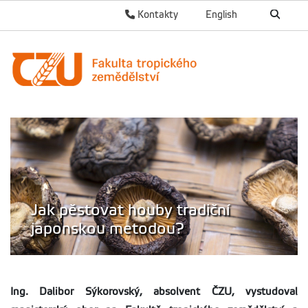
Kontakty
English
Jak pěstovat houby tradiční
japonskou metodou?
Ing. Dalibor Sýkorovský, absolvent ČZU, vystudoval