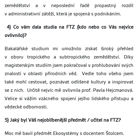
zemědělství a v neposlední řadě propastný rozdíl
v administrativní zátěží, která je spojená s podnikáním.
4) Co vám dala studia na FTZ (kdo nebo co Vás nejvíce
ovlivnilo)?
Bakalářské studium mi umožnilo získat široký přehled
v oboru tropického a subtropického zemědělství. Díky
magisterským studiím jsem pokračoval v prohlubování svých
znalostí v oblasti přírodních věd. Vedle toho všeho jsem
také mohl cestovat, poznávat odlišené kultury a inspirovat
se z nich. Určitě nejvíc mě ovlivnila prof. Pavla Hejcmanová.
Velice si vážím vzácného spojení jejího lidského přístupu a
vědecké odbornosti.
5) Jaký byl Váš nejoblíbenější předmět / učitel na FTZ?
Moc mě bavil předmět Ekosystémy s docentem Štolcem.