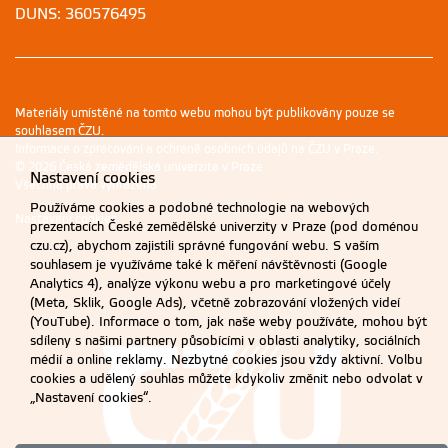
DUNS: 360576495
Materiály umístěné na tomto webu mohou být publikovány pouze se
souhlasem ČZU.
Informace o zpracování a ochraně osobních údajů na ČZU v Praze
.
© 2026 Česká zemědělská univerzita v Praze
Nastavení cookies
Všechna práva vyhrazena
Používáme cookies a podobné technologie na webových
Nastavení cookies
prezentacích České zemědělské univerzity v Praze (pod doménou
czu.cz), abychom zajistili správné fungování webu. S vaším
souhlasem je využíváme také k měření návštěvnosti (Google
Analytics 4), analýze výkonu webu a pro marketingové účely
(Meta, Sklik, Google Ads), včetně zobrazování vložených videí
(YouTube). Informace o tom, jak naše weby používáte, mohou být
sdíleny s našimi partnery působícími v oblasti analytiky, sociálních
médií a online reklamy. Nezbytné cookies jsou vždy aktivní. Volbu
cookies a udělený souhlas můžete kdykoliv změnit nebo odvolat v
„Nastavení cookies“.