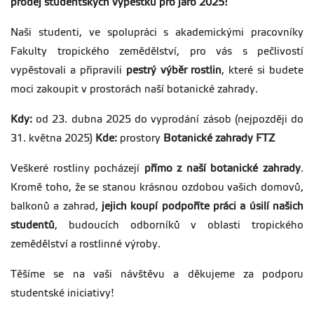
prodej studentských výpěstků pro jaro 2025!
Naši studenti, ve spolupráci s akademickými pracovníky
Fakulty tropického zemědělství, pro vás s pečlivostí
vypěstovali a připravili
pestrý výběr rostlin
, které si budete
moci zakoupit v prostorách naší botanické zahrady.
Kdy:
od 23. dubna 2025 do vyprodání zásob (nejpozději do
31. května 2025)
Kde:
prostory
Botanické zahrady FTZ
Veškeré rostliny pocházejí
přímo z naší botanické zahrady
.
Kromě toho, že se stanou krásnou ozdobou vašich domovů,
balkonů a zahrad,
jejich koupí podpoříte práci a úsilí našich
studentů
, budoucích odborníků v oblasti tropického
zemědělství a rostlinné výroby.
Těšíme se na vaši návštěvu a děkujeme za podporu
studentské iniciativy!