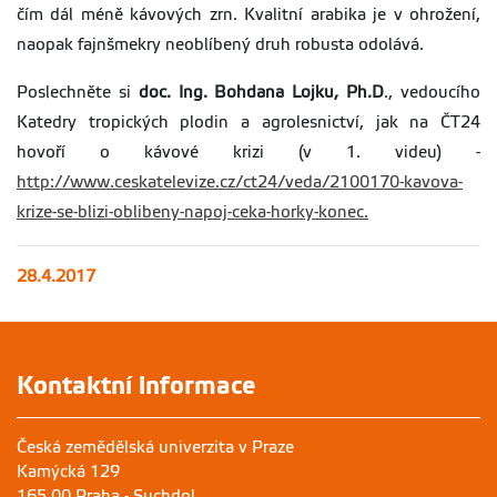
čím dál méně kávových zrn. Kvalitní arabika je v ohrožení,
naopak fajnšmekry neoblíbený druh robusta odolává.
Poslechněte si
doc. Ing. Bohdana Lojku, Ph.D
., vedoucího
Katedry tropických plodin a agrolesnictví, jak na ČT24
hovoří o kávové krizi (v 1. videu) -
http://www.ceskatelevize.cz/ct24/veda/2100170-kavova-
krize-se-blizi-oblibeny-napoj-ceka-horky-konec.
28.4.2017
Kontaktní informace
Česká zemědělská univerzita v Praze
Kamýcká 129
165 00 Praha - Suchdol