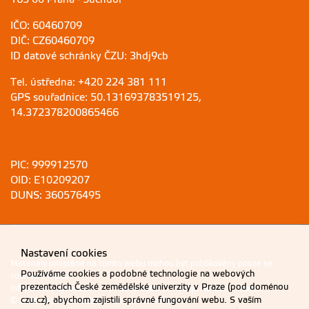
IČO: 60460709
DIČ: CZ60460709
ID datové schránky ČZU: 3hdj9cb
Tel. ústředna: +420 224 381 111
GPS souřadnice: 50.131693783519125,
14.372378200865466
PIC: 999912570
OID: E10209207
DUNS: 360576495
Nastavení cookies
Materiály umístěné na tomto webu mohou být publikovány pouze se
Používáme cookies a podobné technologie na webových
souhlasem ČZU.
prezentacích České zemědělské univerzity v Praze (pod doménou
Informace o zpracování a ochraně osobních údajů na ČZU v Praze
.
czu.cz), abychom zajistili správné fungování webu. S vaším
© 2026 Česká zemědělská univerzita v Praze