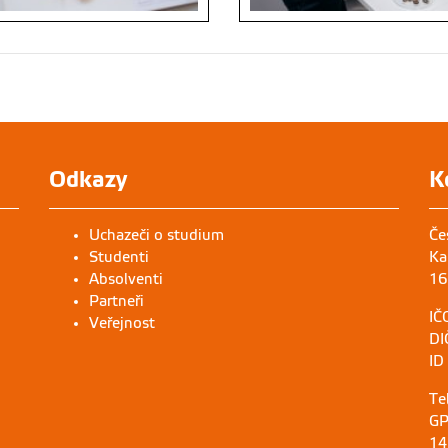
Odkazy
K
Uchazeči o studium
Če
Studenti
Ka
Absolventi
16
Partneři
IČ
Veřejnost
DI
ID
Te
GP
14