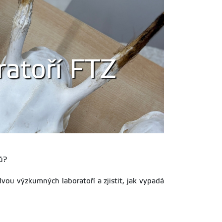
ratoří FTZ
ů?
ou výzkumných laboratoří a zjistit, jak vypadá