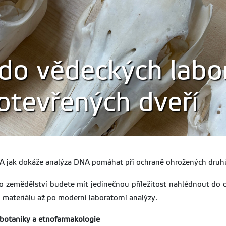
do vědeckých labo
tevřených dveří
y? A jak dokáže analýza DNA pomáhat při ochraně ohrožených druh
 zemědělství budete mít jedinečnou příležitost nahlédnout do dv
 materiálu až po moderní laboratorní analýzy.
obotaniky a etnofarmakologie