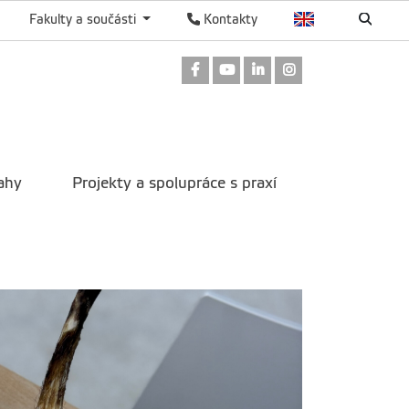
Fakulty a součásti
Kontakty
Odkaz na Facebook
Odkaz na Youtube
Odkaz na LinkedIn
Odkaz na Instag
ahy
Projekty a spolupráce s praxí