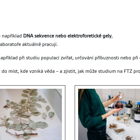
– například
DNA sekvence nebo elektroforetické gely
,
aboratoře aktuálně pracují.
říklad při studiu populací zvířat, určování příbuznosti nebo př
o míst, kde vzniká věda – a zjistit, jak může studium na FTZ pro