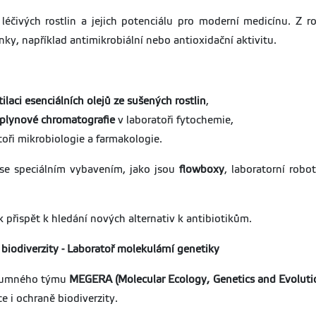
éčivých rostlin a jejich potenciálu pro moderní medicínu. Z ros
inky, například antimikrobiální nebo antioxidační aktivitu.
ilaci esenciálních olejů ze sušených rostlin
,
plynové chromatografie
v laboratoři fytochemie,
toři mikrobiologie a farmakologie.
 se speciálním vybavením, jako jsou
flowboxy
, laboratorní robo
 přispět k hledání nových alternativ k antibiotikům.
biodiverzity - Laboratoř molekulární genetiky
ýzkumného týmu
MEGERA (Molecular Ecology, Genetics and Evolutio
ce i ochraně biodiverzity.