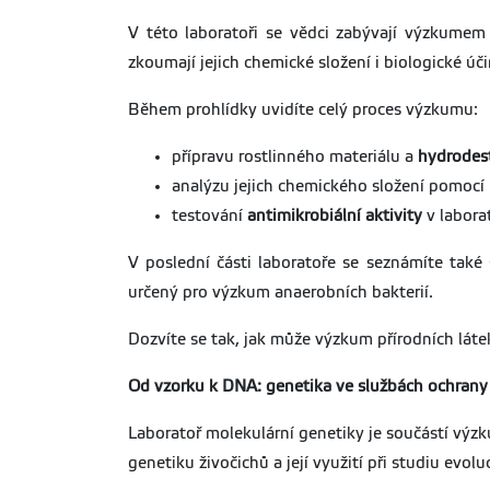
V této laboratoři se vědci zabývají výzkumem l
zkoumají jejich chemické složení i biologické úč
Během prohlídky uvidíte celý proces výzkumu:
přípravu rostlinného materiálu a
hydrodest
analýzu jejich chemického složení pomocí
testování
antimikrobiální aktivity
v labora
V poslední části laboratoře se seznámíte také
určený pro výzkum anaerobních bakterií.
Dozvíte se tak, jak může výzkum přírodních látek
Od vzorku k DNA: genetika ve službách ochrany 
Laboratoř molekulární genetiky je součástí v
genetiku živočichů a její využití při studiu evolu