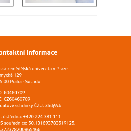
ontaktní informace
ská zemědělská univerzita v Praze
mýcká 129
5 00 Praha - Suchdol
O: 60460709
Č: CZ60460709
 datové schránky ČZU: 3hdj9cb
l. ústředna: +420 224 381 111
S souřadnice: 50.131693783519125,
.372378200865466