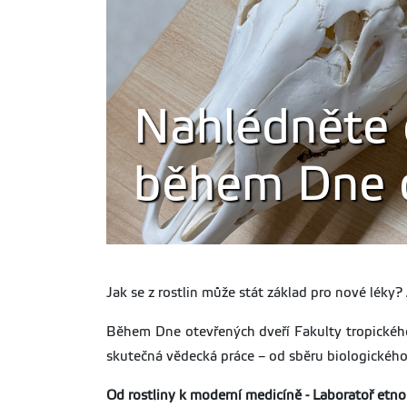
Nahlédněte 
během Dne o
Jak se z rostlin může stát základ pro nové lék
Během Dne otevřených dveří Fakulty tropického
skutečná vědecká práce – od sběru biologického
Od rostliny k moderní medicíně - Laboratoř etn