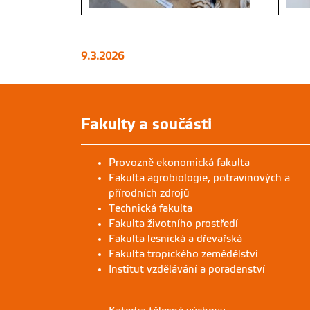
9.3.2026
Fakulty a součásti
Provozně ekonomická fakulta
Fakulta agrobiologie, potravinových a
přírodních zdrojů
Technická fakulta
Fakulta životního prostředí
Fakulta lesnická a dřevařská
Fakulta tropického zemědělství
Institut vzdělávání a poradenství