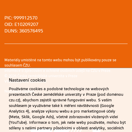
PIC: 999912570
OID: E10209207
DUNS: 360576495
Materiály umístěné na tomto webu mohou být publikovány pouze se
souhlasem ČZU.
Informace o zpracování a ochraně osobních údajů na ČZU v Praze
.
© 2026 Česká zemědělská univerzita v Praze
Nastavení cookies
Všechna práva vyhrazena
Používáme cookies a podobné technologie na webových
Nastavení cookies
prezentacích České zemědělské univerzity v Praze (pod doménou
czu.cz), abychom zajistili správné fungování webu. S vaším
souhlasem je využíváme také k měření návštěvnosti (Google
Analytics 4), analýze výkonu webu a pro marketingové účely
(Meta, Sklik, Google Ads), včetně zobrazování vložených videí
(YouTube). Informace o tom, jak naše weby používáte, mohou být
sdíleny s našimi partnery působícími v oblasti analytiky, sociálních