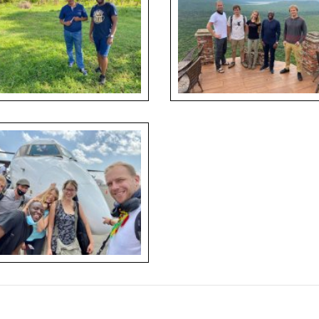
í Marabu
intercropping, Anna Maňourová
a s místním terénním expertem,
m Nkomoki
Tým FTZ a Mendelu
ní tým (zleva): Petr Němec, Jan
William Nkomoki, Anna Maňourová,