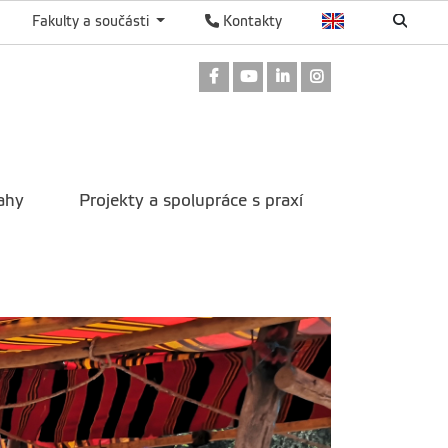
Fakulty a součásti
Kontakty
Odkaz na Facebook
Odkaz na Youtube
Odkaz na LinkedIn
Odkaz na Instag
ahy
Projekty a spolupráce s praxí