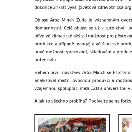
dokonce 21krát vyšší (Světová zdravotnická orga
Oblast Arba Minch Zuria je významným ovocn
domácnostní. Celá oblast se už v tuto chvíli p
příznivé klimatické skýtají možnost pro pěstován
produkce v případě manga) a většinu své produ
nové možnost zpracování, skladování a prodej
potenciálu.
Během první návštěvy Arba Minch se FTZ tým za
analyzoval místní ovocnou produkci a možnost 
vzájemnou spolupráci mezi ČZU a univerzitou v
A jak to všechno probíhá? Podívejte se na fotky 