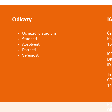
na Šamánková a Jaromír Novák
Odkazy
K
Uchazeči o studium
Če
Studenti
Ka
Absolventi
16
Partneři
IČ
Veřejnost
DI
ID
Te
GP
14
PI
OI