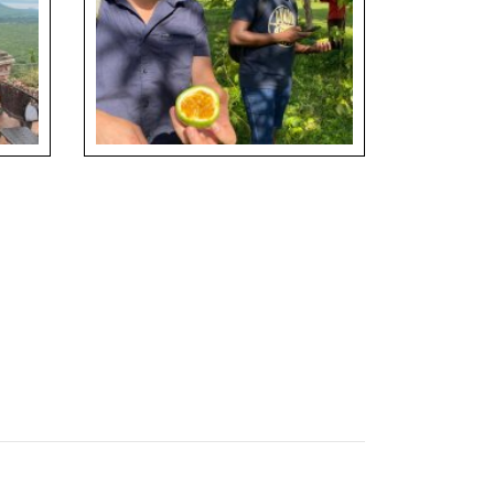
Diverzita ovoce na místním trhu
Diverzifikace ovocné produkce, Jan Staš,
William Nkomoki