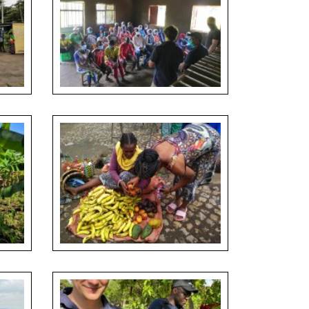
ým FTZ
Školení místních farmářek na zpracování a
skladování ovoce, Jan Staš