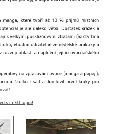
 manga, které tvoří až 10 % příjmů místních
otenciál je ale daleko větší. Dostatek srážek a
ají s velkými posklizňovými ztrátami (až čtvrtina
druhů, vhodné udržitelné zemědělské praktiky a
ozvoji oblasti a naplnění jejího ovocnářského
perativy na zpracování ovoce (manga a papáji),
vocnou školku i sad a domluvil první kroky pro
ovat!
cts in Ethiopia!