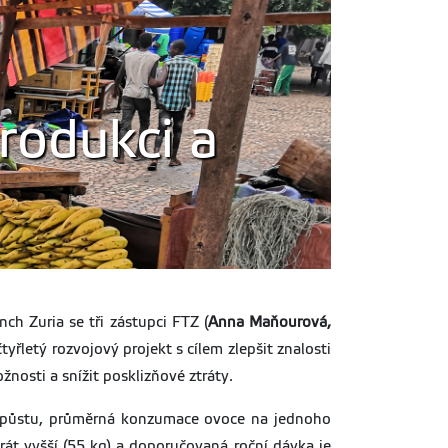
produkci a
h Zuria se tři zástupci FTZ (
Anna Maňourová,
yřletý rozvojový projekt s cílem zlepšit znalosti
nosti a snížit posklizňové ztráty.
í půstu, průměrná konzumace ovoce na jednoho
át vyšší (55 kg) a doporučovaná roční dávka je