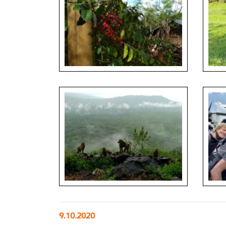
Staš
a letíc
Schůzk
Všude přítomná káva
Willia
Komplet
9.10.2020
Staš, 