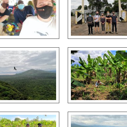
do terénu spojená s ochutnávkou
o ovoce, Jan Staš, William Nkomoki,
Návštěva univerzity v Arba Minch, t
Maňourová
a Mendelu
 krajina v Arba Minch. Jezero Abaya
Místní zemědělské praktiky v praxi -