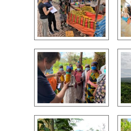
Zjišťování informací o ovocné produkci na
Cesta 
trhu v Arba Minch, Anna Maňourová a
místníh
William Nkomoki
Anna 
Ukázka a analýza finálního produktu, Jan
Typická