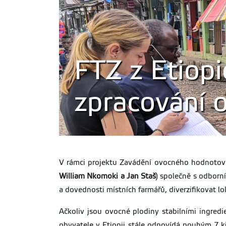
FTZ z Etiopi
zpracování 
V rámci projektu Zavádění ovocného hodnotovéh
William Nkomoki a Jan Staš
) společně s odborní
a dovednosti místních farmářů, diverzifikovat l
Ačkoliv jsou ovocné plodiny stabilními ingr
obyvatele v Etiopii stále odpovídá pouhým 7 k