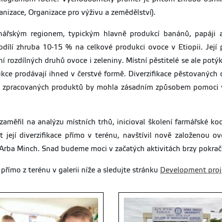
nizace, Organizace pro výživu a zemědělství).
ářským regionem, typickým hlavně produkcí banánů, papáji a
odílí zhruba 10-15 % na celkové produkci ovoce v Etiopii. Její p
í rozdílných druhů ovoce i zeleniny. Místní pěstitelé se ale potýk
kce prodávají ihned v čerstvé formě. Diverzifikace pěstovaných 
e zpracovaných produktů by mohla zásadním způsobem pomoci v r
měřil na analýzu místních trhů, inicioval školení farmářské koo
její diverzifikace přímo v terénu, navštívil nově založenou o
 Arba Minch. Snad budeme moci v začatých aktivitách brzy pokrač
přímo z terénu v galerii níže a sledujte stránku
Development proje