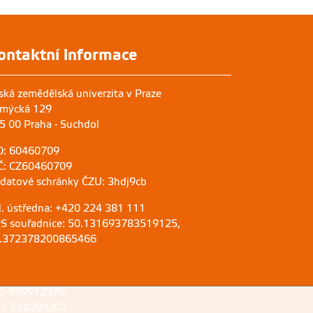
ontaktní informace
ská zemědělská univerzita v Praze
mýcká 129
5 00 Praha - Suchdol
O: 60460709
Č: CZ60460709
 datové schránky ČZU: 3hdj9cb
l. ústředna: +420 224 381 111
S souřadnice: 50.131693783519125,
.372378200865466
C: 999912570
D: E10209207