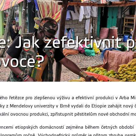
e: Jak zefektivnit 
ovoce?
o řetězce pro zlepšenou výživu a efektivní produkci v Arba Minc
ky z Mendelovy univerzity v Brně vydali do Etiopie zahájit nový čt
okální ovocnou produkci, zpřístupnit pěstitelům nové obchodní mož
ediencemi etiopských domácností zejména během četných obdob
ilogramům ročně. Východoafrický průměr je přitom zhruba osmkr