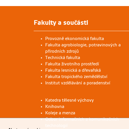
Mlžný východ slunce v Arba Minch
Kateři
Fakulty a součásti
Provozně ekonomická fakulta
Fakulta agrobiologie, potravinových a
přírodních zdrojů
Technická fakulta
Fakulta životního prostředí
Fakulta lesnická a dřevařská
Fakulta tropického zemědělství
Institut vzdělávání a poradenství
Katedra tělesné výchovy
Knihovna
Koleje a menza
Odbor informačních a komunikačních
technologií