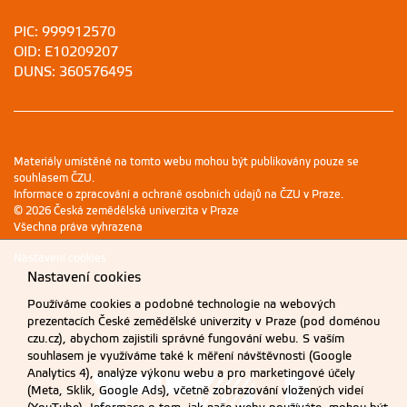
PIC: 999912570
OID: E10209207
DUNS: 360576495
Materiály umístěné na tomto webu mohou být publikovány pouze se
souhlasem ČZU.
Informace o zpracování a ochraně osobních údajů na ČZU v Praze
.
© 2026 Česká zemědělská univerzita v Praze
Všechna práva vyhrazena
Nastavení cookies
Nastavení cookies
Používáme cookies a podobné technologie na webových
prezentacích České zemědělské univerzity v Praze (pod doménou
czu.cz), abychom zajistili správné fungování webu. S vaším
souhlasem je využíváme také k měření návštěvnosti (Google
Analytics 4), analýze výkonu webu a pro marketingové účely
(Meta, Sklik, Google Ads), včetně zobrazování vložených videí