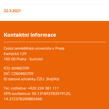
22.3.2021
Kontaktní informace
Česká zemědělská univerzita v Praze
Kamýcká 129
165 00 Praha - Suchdol
IČO: 60460709
DIČ: CZ60460709
ID datové schránky ČZU: 3hdj9cb
Tel. ústředna: +420 224 381 111
GPS souřadnice: 50.131693783519125,
14.372378200865466