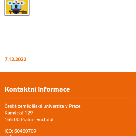
7.12.2022
Kontaktní informace
Česká zemědělská univerzita v Praze
Kamýcká 129
165 00 Praha - Suchdol
IČO: 60460709