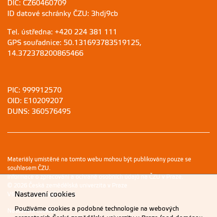
DIČ: CZ60460709
ID datové schránky ČZU: 3hdj9cb
Tel. ústředna: +420 224 381 111
GPS souřadnice: 50.131693783519125,
14.372378200865466
PIC: 999912570
OID: E10209207
DUNS: 360576495
Materiály umístěné na tomto webu mohou být publikovány pouze se
souhlasem ČZU.
Informace o zpracování a ochraně osobních údajů na ČZU v Praze
.
© 2026 Česká zemědělská univerzita v Praze
Nastavení cookies
Všechna práva vyhrazena
Používáme cookies a podobné technologie na webových
Nastavení cookies