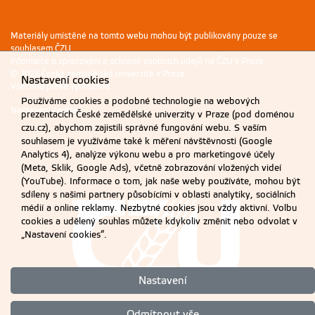
Materiály umístěné na tomto webu mohou být publikovány pouze se
souhlasem ČZU.
Informace o zpracování a ochraně osobních údajů na ČZU v Praze
.
© 2026 Česká zemědělská univerzita v Praze
Nastavení cookies
Všechna práva vyhrazena
Používáme cookies a podobné technologie na webových
Nastavení cookies
prezentacích České zemědělské univerzity v Praze (pod doménou
czu.cz), abychom zajistili správné fungování webu. S vaším
souhlasem je využíváme také k měření návštěvnosti (Google
Analytics 4), analýze výkonu webu a pro marketingové účely
(Meta, Sklik, Google Ads), včetně zobrazování vložených videí
(YouTube). Informace o tom, jak naše weby používáte, mohou být
sdíleny s našimi partnery působícími v oblasti analytiky, sociálních
médií a online reklamy. Nezbytné cookies jsou vždy aktivní. Volbu
cookies a udělený souhlas můžete kdykoliv změnit nebo odvolat v
„Nastavení cookies“.
Nastavení
Odmítnout vše