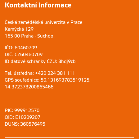
Kontaktní informace
Česká zemědělská univerzita v Praze
Kamýcká 129
165 00 Praha - Suchdol
IČO: 60460709
DIČ: CZ60460709
ID datové schránky ČZU: 3hdj9cb
Tel. ústředna: +420 224 381 111
GPS souřadnice: 50.131693783519125,
14.372378200865466
PIC: 999912570
OID: E10209207
DUNS: 360576495