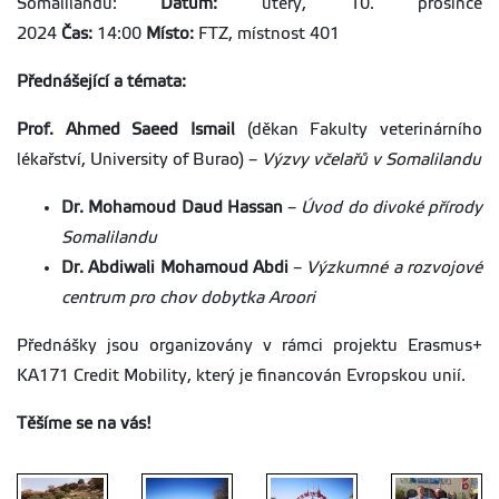
Somalilandu:
Datum:
úterý, 10. prosince
2024
Čas:
14:00
Místo:
FTZ, místnost 401
Přednášející a témata:
Prof. Ahmed Saeed Ismail
(děkan Fakulty veterinárního
lékařství, University of Burao) –
Výzvy včelařů v Somalilandu
Dr. Mohamoud Daud Hassan
–
Úvod do divoké přírody
Somalilandu
Dr. Abdiwali Mohamoud Abdi
–
Výzkumné a rozvojové
centrum pro chov dobytka Aroori
Přednášky jsou organizovány v rámci projektu Erasmus+
KA171 Credit Mobility, který je financován Evropskou unií.
Těšíme se na vás!