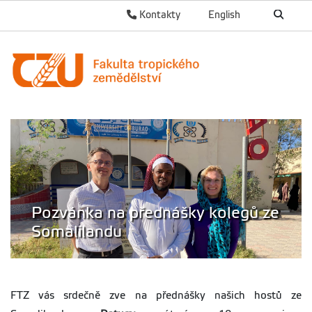
Kontakty
English
Pozvánka na přednášky kolegů ze
Somalilandu
FTZ vás srdečně zve na přednášky našich hostů ze