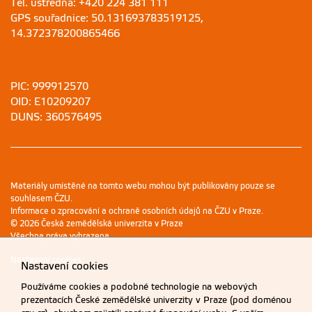
Tel. ústředna: +420 224 381 111
GPS souřadnice: 50.131693783519125,
14.372378200865466
PIC: 999912570
OID: E10209207
DUNS: 360576495
Materiály umístěné na tomto webu mohou být publikovány pouze se
souhlasem ČZU.
Informace o zpracování a ochraně osobních údajů na ČZU v Praze
.
© 2026 Česká zemědělská univerzita v Praze
Všechna práva vyhrazena
Nastavení cookies
Nastavení cookies
Používáme cookies a podobné technologie na webových
prezentacích České zemědělské univerzity v Praze (pod doménou