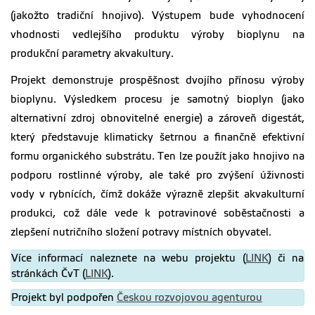
(jakožto tradiční hnojivo). Výstupem bude vyhodnocení
vhodnosti vedlejšího produktu výroby bioplynu na
produkční parametry akvakultury.
Projekt demonstruje prospěšnost dvojího přínosu výroby
bioplynu. Výsledkem procesu je samotný bioplyn (jako
alternativní zdroj obnovitelné energie) a zároveň digestát,
který představuje klimaticky šetrnou a finančně efektivní
formu organického substrátu. Ten lze použít jako hnojivo na
podporu rostlinné výroby, ale také pro zvýšení úživnosti
vody v rybnících, čímž dokáže výrazně zlepšit akvakulturní
produkci, což dále vede k potravinové soběstačnosti a
zlepšení nutričního složení potravy místních obyvatel.
Více informací naleznete na webu projektu (
LINK
) či na
stránkách ČvT (
LINK
).
Projekt byl podpořen
Českou rozvojovou agenturou