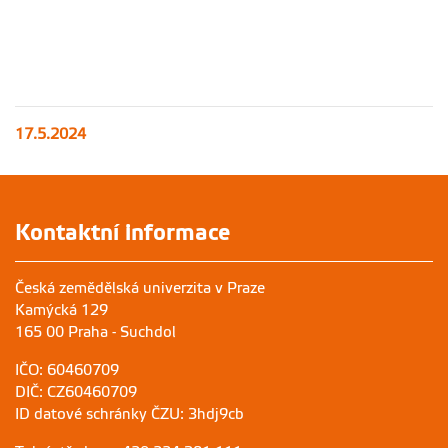
(vlevo
Odběr
Miloslav
vzorků vody
Petrtýl,
a následné
vpravo Jan
analýzy
Staš)
17.5.2024
Kontaktní informace
Česká zemědělská univerzita v Praze
Kamýcká 129
165 00 Praha - Suchdol
IČO: 60460709
DIČ: CZ60460709
ID datové schránky ČZU: 3hdj9cb