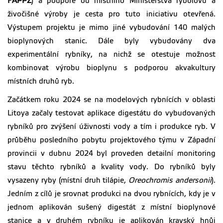
FAPPZ
) a podpoře od místního Ministerstva rybolovu a
živočišné výroby je cesta pro tuto iniciativu otevřená.
Výstupem projektu je mimo jiné vybudování 140 malých
bioplynových stanic. Dále byly vybudovány dva
experimentální rybníky, na nichž se otestuje možnost
kombinovat výrobu bioplynu s podporou akvakultury
místních druhů ryb.
Začátkem roku 2024 se na modelových rybnících v oblasti
Litoya začaly testovat aplikace digestátu do vybudovaných
rybníků pro zvýšení úživnosti vody a tím i produkce ryb. V
průběhu posledního pobytu projektového týmu v Západní
provincii v dubnu 2024 byl proveden detailní monitoring
stavu těchto rybníků a kvality vody. Do rybníků byly
vysazeny ryby (místní druh tilápie,
Oreochromis andersonii
).
Jedním z cílů je srovnat produkci na dvou rybnících, kdy je v
jednom aplikován sušený digestát z místní bioplynové
stanice a v druhém rybníku je aplikován kravský hnůj