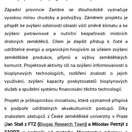
Západní provincie Zambie se dlouhodobě vyznačuje
vysokou mírou chudoby a podvýživy. Záměrem projektu je
přispět ke zvýšení odolnosti oblasti vůči změně klimatu a ke
zvýšení potravinové a nutriční bezpečnosti místních
drobných zemědělců. Cílem je zlepšit přístup k čisté a
udržitelné energii a organickým hnojivům za účelem zvýšení
zemědělské produkce, příjmů a výživy zemědělských
komunit. Projektové aktivity cílí na zvýšení informovanosti o
bioplynových technologiích, rozšíření znalostí o jejich
využívání, zvýšení kapacity poskytovatelů bioplynových
služeb a spuštění systému financování těchto technologií.
Projekt je průkopnickou iniciativou, která významně přispívá
k podpoře udržitelných akvakulturních postupů. Díky
znalostem zástupců z České zemědělské univerzity v Praze
(
Jan Staš z FTZ (
Biogas Research Team
) a Miloslav Petrtýl z