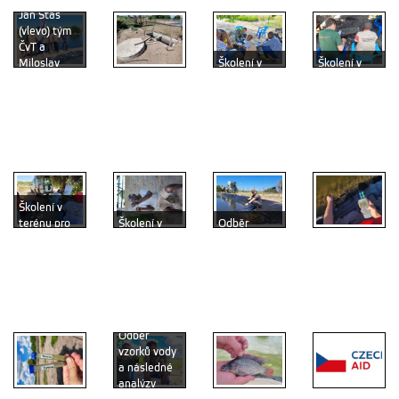
Jan Staš
(vlevo) tým
ČvT a
Miloslav
Školení v
Školení v
Petrtýl
Instalovaná
terénu pro
terénu pro
(vpravo)
bioplynová
zaměstnance
zaměstnance
během
stanice a
ČvT, farmáře
ČvT, farmáře
monitorignu
experimentální
a pracovníky
a pracovníky
rybníků
rybníky
ministerstev
ministerstev
Školení v
terénu pro
Školení v
Odběr
zaměstnance
terénu pro
vzorků vody
ČvT, farmáře
zaměstnance
a následné
Odběr
a pracovníky
ČvT, farmáře
analýzy
vzorků vody
ministerstev
a pracovníky
(Miloslav
a následné
(Jan Staš)
ministerstev
Petrtýl)
analýzy
Odběr
vzorků vody
a následné
analýzy