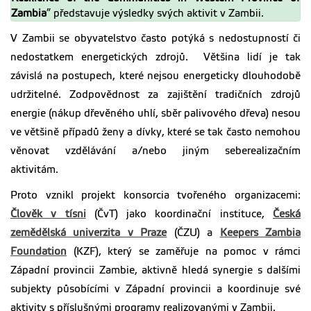
Zambia
” představuje výsledky svých aktivit v Zambii.
V Zambii se obyvatelstvo často potýká s nedostupností či
nedostatkem energetických zdrojů. Většina lidí je tak
závislá na postupech, které nejsou energeticky dlouhodobě
udržitelné. Zodpovědnost za zajištění tradičních zdrojů
energie (nákup dřevěného uhlí, sběr palivového dřeva) nesou
ve většině případů ženy a dívky, které se tak často nemohou
věnovat vzdělávání a/nebo jiným seberealizačním
aktivitám.
Proto vznikl projekt konsorcia tvořeného organizacemi:
Člověk v tísni
(ČvT) jako koordinační instituce,
Česká
zemědělská univerzita v Praze
(ČZU) a
Keepers Zambia
Foundation
(KZF), který se zaměřuje na pomoc v rámci
Západní provincii Zambie, aktivně hledá synergie s dalšími
subjekty působícími v Západní provincii a koordinuje své
aktivity s příslušnými programy realizovanými v Zambii.