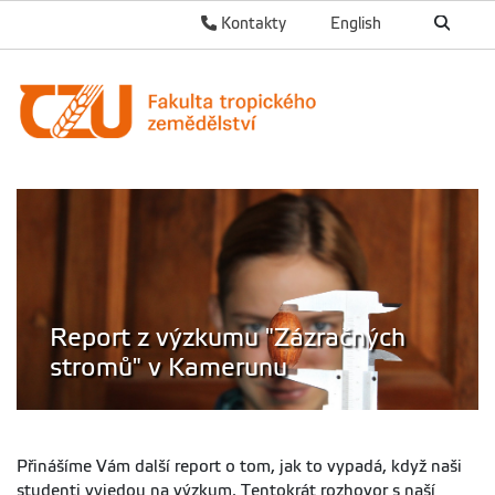
Kontakty
English
Report z výzkumu "Zázračných
stromů" v Kamerunu
Přinášíme Vám další report o tom, jak to vypadá, když naši
studenti vyjedou na výzkum. Tentokrát rozhovor s naší