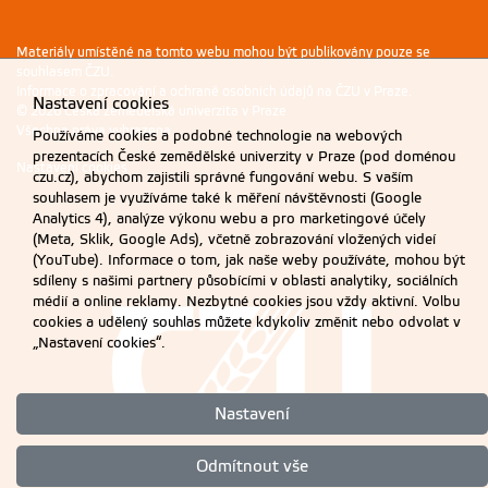
Materiály umístěné na tomto webu mohou být publikovány pouze se
souhlasem ČZU.
Informace o zpracování a ochraně osobních údajů na ČZU v Praze
.
Nastavení cookies
© 2026 Česká zemědělská univerzita v Praze
Všechna práva vyhrazena
Používáme cookies a podobné technologie na webových
prezentacích České zemědělské univerzity v Praze (pod doménou
Nastavení cookies
czu.cz), abychom zajistili správné fungování webu. S vaším
souhlasem je využíváme také k měření návštěvnosti (Google
Analytics 4), analýze výkonu webu a pro marketingové účely
(Meta, Sklik, Google Ads), včetně zobrazování vložených videí
(YouTube). Informace o tom, jak naše weby používáte, mohou být
sdíleny s našimi partnery působícími v oblasti analytiky, sociálních
médií a online reklamy. Nezbytné cookies jsou vždy aktivní. Volbu
cookies a udělený souhlas můžete kdykoliv změnit nebo odvolat v
„Nastavení cookies“.
Nastavení
Odmítnout vše