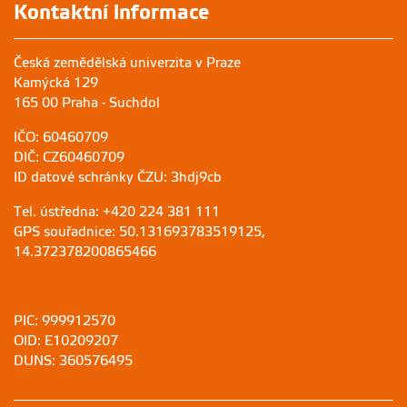
Kontaktní informace
Česká zemědělská univerzita v Praze
Kamýcká 129
165 00 Praha - Suchdol
IČO: 60460709
DIČ: CZ60460709
ID datové schránky ČZU: 3hdj9cb
Tel. ústředna: +420 224 381 111
GPS souřadnice: 50.131693783519125,
14.372378200865466
PIC: 999912570
OID: E10209207
DUNS: 360576495