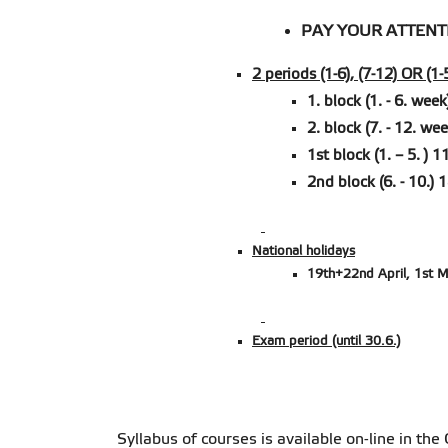
PAY YOUR ATTENTI
2 periods (1-6), (7-12) OR (1-
1. block (1. - 6. week
2. block (7. - 12. wee
1st block (1. – 5. ) 11
2nd block (6. - 10.) 
National holidays
19th+22nd April, 1st 
Exam period (until 30.6.)
Syllabus of courses is available on-line in th