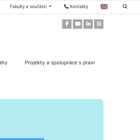
Fakulty a součásti
Kontakty
Odkaz na Facebook
Odkaz na Youtube
Odkaz na LinkedIn
Odkaz na Instag
ahy
Projekty a spolupráce s praxí