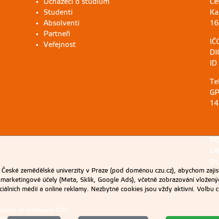
Uchazeči o studium
Če
Studenti
Ka
Absolventi
16
Partneři
IČ
Veřejnost
DI
ID
Te
GP
14
PI
OI
DU
eské zemědělské univerzity v Praze (pod doménou czu.cz), abychom zajist
 marketingové účely (Meta, Sklik, Google Ads), včetně zobrazování vložený
ociálních médií a online reklamy. Nezbytné cookies jsou vždy aktivní. Volb
 pouze se souhlasem ČZU.
Praze
.