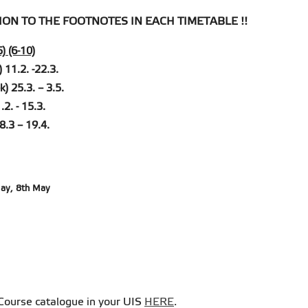
ON TO THE FOOTNOTES IN EACH TIMETABLE !!
5) (6-10)
) 11.2. -22.3.
k) 25.3. – 3.5.
.2. - 15.3.
18.3 – 19.4.
May, 8th May
e Course catalogue in your UIS
HERE
.