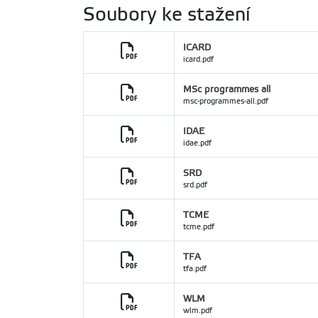
Soubory ke stažení
ICARD
icard.pdf
MSc programmes all
msc-programmes-all.pdf
IDAE
idae.pdf
SRD
srd.pdf
TCME
tcme.pdf
TFA
tfa.pdf
WLM
wlm.pdf