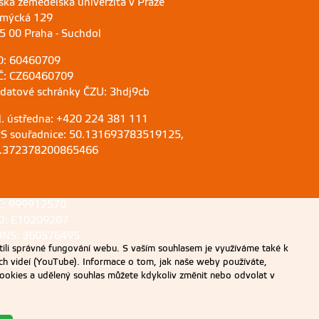
ská zemědělská univerzita v Praze
mýcká 129
5 00 Praha - Suchdol
O: 60460709
Č: CZ60460709
 datové schránky ČZU: 3hdj9cb
l. ústředna: +420 224 381 111
S souřadnice: 50.131693783519125,
.372378200865466
C: 999912570
D: E10209207
NS: 360576495
ili správné fungování webu. S vaším souhlasem je využíváme také k
ch videí (YouTube). Informace o tom, jak naše weby používáte,
u cookies a udělený souhlas můžete kdykoliv změnit nebo odvolat v