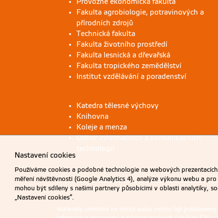
Provozně ekonomická fakulta
Fakulta agrobiologie, potravinových a
přírodních zdrojů
Technická fakulta
Fakulta životního prostředí
Fakulta lesnická a dřevařská
Fakulta tropického zemědělství
Institut vzdělávání a poradenství
Katedra tělesné výchovy
Knihovna
Koleje a menza
Odbor informačních a komunikačních
technologií
Nastavení cookies
Používáme cookies a podobné technologie na webových prezentacích Č
měření návštěvnosti (Google Analytics 4), analýze výkonu webu a pro
mohou být sdíleny s našimi partnery působícími v oblasti analytiky, s
„Nastavení cookies“.
Materiály umístěné na tomto webu mohou být publikovány
Informace o zpracování a ochraně osobních údajů na ČZU v 