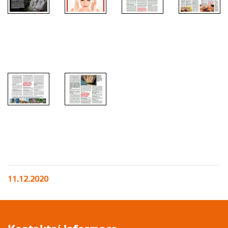
zdroj:
Davida
Neffa
(MAFRA)
11.12.2020