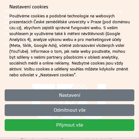
Nastavení cookies
Materiály umístěné na tomto webu mohou být publikovány pouze se
Používáme cookies a podobné technologie na webových
souhlasem ČZU.
prezentacích České zemědělské univerzity v Praze (pod doménou
Informace o zpracování a ochraně osobních údajů na ČZU v Praze
.
czu.cz), abychom zajistili správné fungování webu. S vaším
© 2026 Česká zemědělská univerzita v Praze
souhlasem je využíváme také k měření návštěvnosti (Google
Všechna práva vyhrazena
Analytics 4), analýze výkonu webu a pro marketingové účely
Nastavení cookies
(Meta, Sklik, Google Ads), včetně zobrazování vložených videí
(YouTube). Informace o tom, jak naše weby používáte, mohou
být sdíleny s našimi partnery působícími v oblasti analytiky,
sociálních médií a online reklamy. Nezbytné cookies jsou vždy
aktivní. Volbu cookies a udělený souhlas můžete kdykoliv změnit
nebo odvolat v „Nastavení cookies“.
Nastavení
Odmítnout vše
Přijmout vše