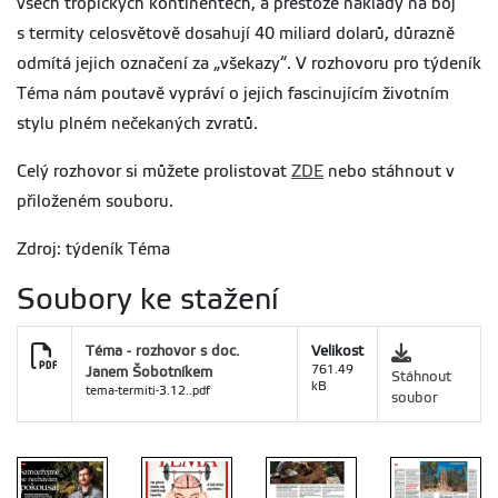
všech tropických kontinentech, a přestože náklady na boj
s termity celosvětově dosahují 40 miliard dolarů, důrazně
odmítá jejich označení za „všekazy“. V rozhovoru pro týdeník
Téma nám poutavě vypráví o jejich fascinujícím životním
stylu plném nečekaných zvratů.
Celý rozhovor si můžete prolistovat
ZDE
nebo stáhnout v
přiloženém souboru.
Zdroj: týdeník Téma
Soubory ke stažení
Téma - rozhovor s doc.
Velikost
Janem Šobotníkem
761.49
Stáhnout
kB
tema-termiti-3.12..pdf
soubor