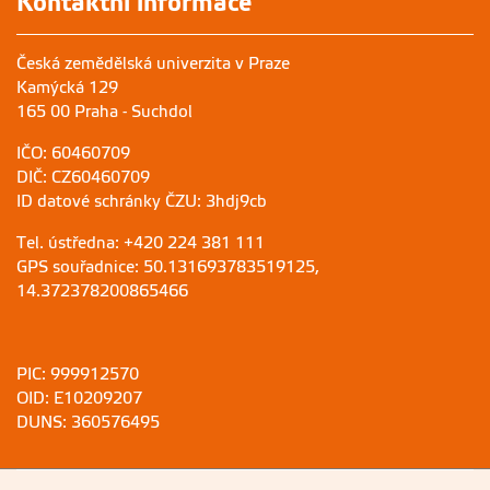
Kontaktní informace
Česká zemědělská univerzita v Praze
Kamýcká 129
165 00 Praha - Suchdol
IČO: 60460709
DIČ: CZ60460709
ID datové schránky ČZU: 3hdj9cb
Tel. ústředna: +420 224 381 111
GPS souřadnice: 50.131693783519125,
14.372378200865466
PIC: 999912570
OID: E10209207
DUNS: 360576495