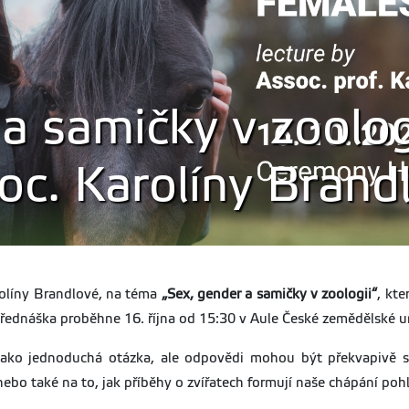
a samičky v zoolog
oc. Karolíny Brand
rolíny Brandlové, na téma
„Sex, gender a samičky v zoologii“
, kt
Přednáška proběhne 16. října od 15:30 v Aule České zemědělské uni
ako jednoduchá otázka, ale odpovědi mohou být překvapivě s
nebo také na to, jak příběhy o zvířatech formují naše chápání pohl