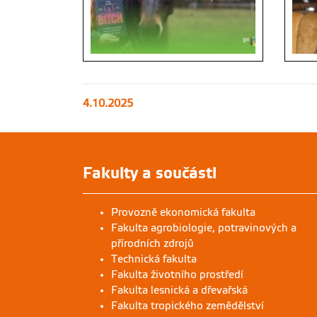
4.10.2025
Fakulty a součásti
Provozně ekonomická fakulta
Fakulta agrobiologie, potravinových a
přírodních zdrojů
Technická fakulta
Fakulta životního prostředí
Fakulta lesnická a dřevařská
Fakulta tropického zemědělství