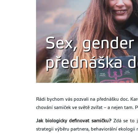
Sex, gender 
přednáška d
Rádi bychom vás pozvali na přednášku doc. Ka
chování samiček ve světě zvířat – a nejen tam. 
Jak biologicky definovat samičku?
Zdá se to j
strategii výběru partnera, behaviorální ekologii 