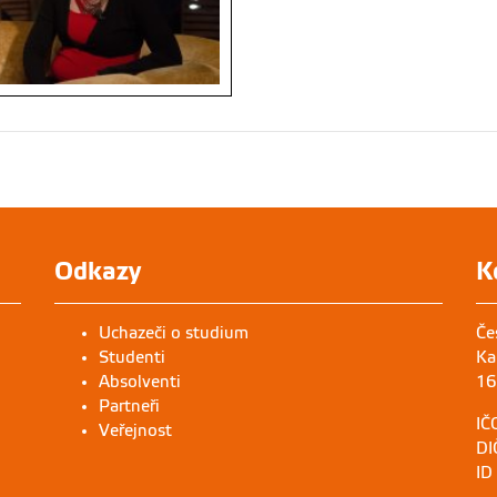
Odkazy
K
Uchazeči o studium
Če
Studenti
Ka
Absolventi
16
Partneři
IČ
Veřejnost
DI
ID