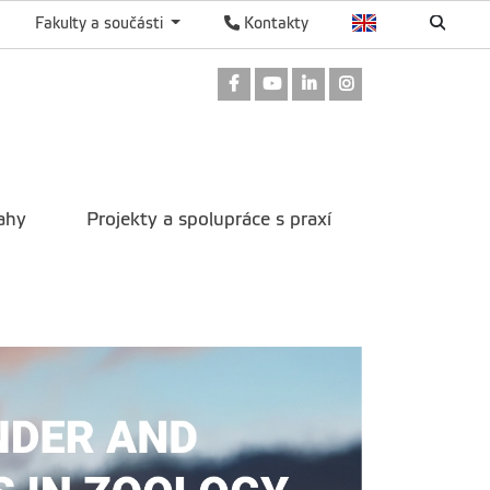
Fakulty a součásti
Kontakty
Odkaz na Facebook
Odkaz na Youtube
Odkaz na LinkedIn
Odkaz na Instag
ahy
Projekty a spolupráce s praxí