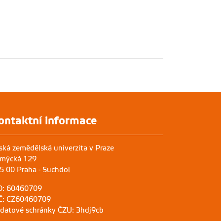
ontaktní informace
ská zemědělská univerzita v Praze
mýcká 129
5 00 Praha - Suchdol
O: 60460709
Č: CZ60460709
 datové schránky ČZU: 3hdj9cb