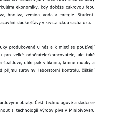
cirkulární ekonomiky, kdy dokáže cukrovou řepu
iva, hnojiva, zemina, voda a energie. Studenti
acování sladké šťávy v krystalickou sacharózu.
ouky produkované u nás a k mletí se používají
pro velké odběratele/zpracovatele, ale také
 a špaldové; dále pak vlákninu, krmné mouky a
příjmu suroviny, laboratorní kontrolu, čištění
iardovými obraty. Čeští technologové a sládci se
out si technologii výroby piva v Minipivovaru