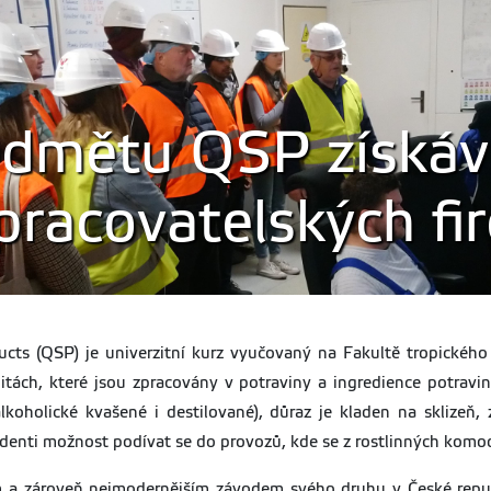
edmětu QSP získáva
pracovatelských fi
ucts (QSP) je univerzitní kurz vyučovaný na Fakultě tropickéh
ách, které jsou zpracovány v potraviny a ingredience potravi
alkoholické kvašené i destilované), důraz je kladen na sklizeň, 
denti možnost podívat se do provozů, kde se z rostlinných komodi
ím a zároveň nejmodernějším závodem svého druhu v České repub