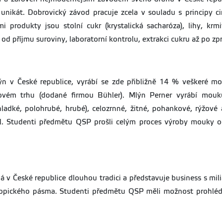
unikát. Dobrovický závod pracuje zcela v souladu s principy 
produkty jsou stolní cukr (krystalická sacharóza), lihy, krm
d příjmu suroviny, laboratorní kontrolu, extrakci cukru až po zpr
ýn v České republice, vyrábí se zde přibližně 14 % veškeré m
ovém trhu (dodané firmou Bühler). Mlýn Perner vyrábí mouku 
ladké, polohrubé, hrubé), celozrnné, žitné, pohankové, rýžové
l. Studenti předmětu QSP prošli celým proces výroby mouky od 
 v České republice dlouhou tradici a představuje business s mil
ropického pásma. Studenti předmětu QSP měli možnost prohlédn