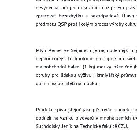
nevynechal ani jednu sezónu, což je evropský 
zpracovat bezezbytku a bezodpadově. Hlavními 
předmětu QSP prošli celým proces výroby cukru o
Mlýn Perner ve Svijanech je nejmodernější ml
nejmodernější technologie dostupné na svět
maloobchodní balení (1 kg) mouky pšeničné (h
otruby pro lidskou výživu i krmivářský průmys
obilnin až po mletí na mouku.
Produkce piva (stejně jako pěstování chmelu) má
podílejí na vzniku pivovarů v mnoha zemích t
Suchdolský Jeník na Technické fakultě ČZU.