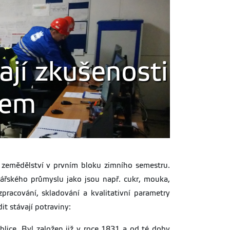
jí zkušenosti
rem
o zemědělství v prvním bloku zimního semestru.
nářského průmyslu jako jsou např. cukr, mouka,
zpracování, skladování a kvalitativní parametry
t stávají potraviny:
lice. Byl založen již v roce 1831 a od té doby