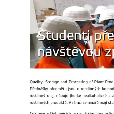
Studenti př
návštěvou z
Quality, Storage and Processing of Plant Prod
Přednášky předmětu jsou o rostlinných komodit
rostlinný olej, nápoje (horké nealkoholické a 
rostlinných produktů. V rámci seminářů mají stu
Cukrovar v Dobrovicích je největším, nejstarš