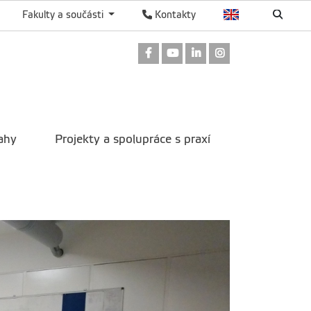
Fakulty a součásti
Kontakty
Odkaz na Facebook
Odkaz na Youtube
Odkaz na LinkedIn
Odkaz na Instag
ahy
Projekty a spolupráce s praxí