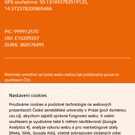
GPS souřadnice: 50.131693783519125,
14.372378200865466
PIC: 999912570
OID: E10209207
DUNS: 360576495
Materiály umístěné na tomto webu mohou být publikovány pouze se
souhlasem ČZU.
Informace o zpracování a ochraně osobních údajů na ČZU v Praze
.
© 2026 Česká zemědělská univerzita v Praze
Nastavení cookies
Všechna práva vyhrazena
Používáme cookies a podobné technologie na webových
Nastavení cookies
prezentacích České zemědělské univerzity v Praze (pod doménou
czu.cz), abychom zajistili správné fungování webu. S vaším
souhlasem je využíváme také k měření návštěvnosti (Google
Analytics 4), analýze výkonu webu a pro marketingové účely
(Meta, Sklik, Google Ads), včetně zobrazování vložených videí