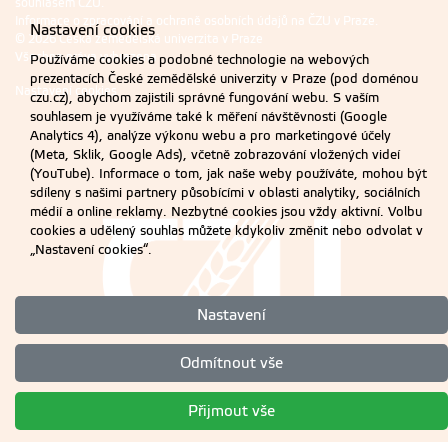
souhlasem ČZU.
Informace o zpracování a ochraně osobních údajů na ČZU v Praze
.
Nastavení cookies
© 2026 Česká zemědělská univerzita v Praze
Všechna práva vyhrazena
Používáme cookies a podobné technologie na webových
prezentacích České zemědělské univerzity v Praze (pod doménou
Nastavení cookies
czu.cz), abychom zajistili správné fungování webu. S vaším
souhlasem je využíváme také k měření návštěvnosti (Google
Analytics 4), analýze výkonu webu a pro marketingové účely
(Meta, Sklik, Google Ads), včetně zobrazování vložených videí
(YouTube). Informace o tom, jak naše weby používáte, mohou být
sdíleny s našimi partnery působícími v oblasti analytiky, sociálních
médií a online reklamy. Nezbytné cookies jsou vždy aktivní. Volbu
cookies a udělený souhlas můžete kdykoliv změnit nebo odvolat v
„Nastavení cookies“.
Nastavení
Odmítnout vše
Přijmout vše