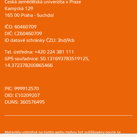
Česká zemědělská univerzita v Praze
Kamýcká 129
165 00 Praha - Suchdol
IČO: 60460709
DIČ: CZ60460709
ID datové schránky ČZU: 3hdj9cb
Tel. ústředna: +420 224 381 111
GPS souřadnice: 50.131693783519125,
14.372378200865466
PIC: 999912570
OID: E10209207
DUNS: 360576495
Materiály umístěné na tomto webu mohou být publikovány pouze se