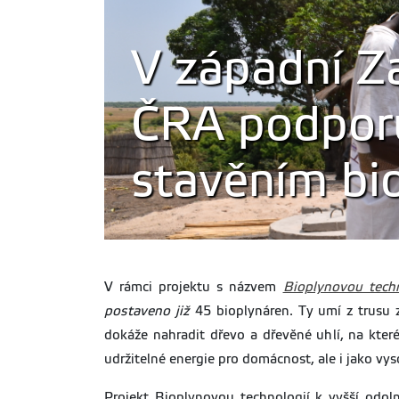
V západní Z
ČRA podporuj
stavěním bi
V rámci projektu s názvem
Bioplynovou techn
postaveno již
45 bioplynáren. Ty umí z trusu 
dokáže nahradit dřevo a dřevěné uhlí, na kter
udržitelné energie pro domácnost, ale i jako vys
Projekt Bioplynovou technologií k vyšší odol