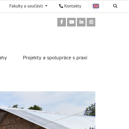
Fakulty a součásti
Kontakty
Odkaz na Facebook
Odkaz na Youtube
Odkaz na LinkedIn
Odkaz na Instag
ahy
Projekty a spolupráce s praxí