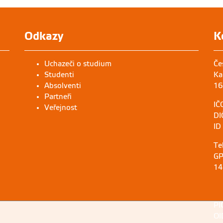
Odkazy
K
Uchazeči o studium
Če
Studenti
Ka
Absolventi
16
Partneři
IČ
Veřejnost
DI
ID
Te
GP
14
PI
OI