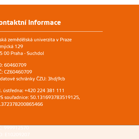
ontaktní informace
ská zemědělská univerzita v Praze
mýcká 129
5 00 Praha - Suchdol
O: 60460709
Č: CZ60460709
 datové schránky ČZU: 3hdj9cb
l. ústředna: +420 224 381 111
S souřadnice: 50.131693783519125,
.372378200865466
C: 999912570
D: E10209207