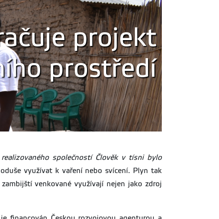
ačuje projekt
ího prostředí
realizovaného společností Člověk v tísni bylo
oduše využívat k vaření nebo svícení. Plyn tak
zambijští venkované využívají nejen jako zdroj
a je financován Českou rozvojovou agenturou a