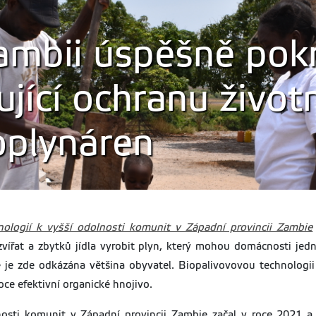
ambii úspěšně pokr
ící ochranu životn
oplynáren
ologií k vyšší odolnosti komunit v Západní provincii Zambie
zvířat a zbytků jídla vyrobit plyn, který mohou domácnosti jedn
é je zde odkázána většina obyvatel. Biopalivovovou technologii 
oce efektivní organické hnojivo.
nosti komunit v Západní provincii Zambie začal v roce 2021 