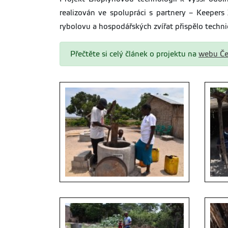
realizován ve spolupráci s partnery – Keepe
rybolovu a hospodářských zvířat přispělo techn
Přečtěte si celý článek o projektu na
webu Če
photo by Tereza Hronová