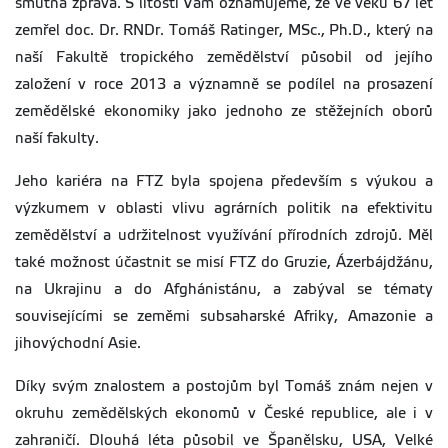
smutná zpráva. S lítostí Vám oznamujeme, že ve věku 67 let
zemřel doc. Dr. RNDr. Tomáš Ratinger, MSc., Ph.D., který na
naší Fakultě tropického zemědělství působil od jejího
založení v roce 2013 a významně se podílel na prosazení
zemědělské ekonomiky jako jednoho ze stěžejních oborů
naší fakulty.
Jeho kariéra na FTZ byla spojena především s výukou a
výzkumem v oblasti vlivu agrárních politik na efektivitu
zemědělství a udržitelnost využívání přírodních zdrojů. Měl
také možnost účastnit se misí FTZ do Gruzie, Ázerbájdžánu,
na Ukrajinu a do Afghánistánu, a zabýval se tématy
souvisejícími se zeměmi subsaharské Afriky, Amazonie a
jihovýchodní Asie.
Díky svým znalostem a postojům byl Tomáš znám nejen v
okruhu zemědělských ekonomů v České republice, ale i v
zahraničí. Dlouhá léta působil ve Španělsku, USA, Velké