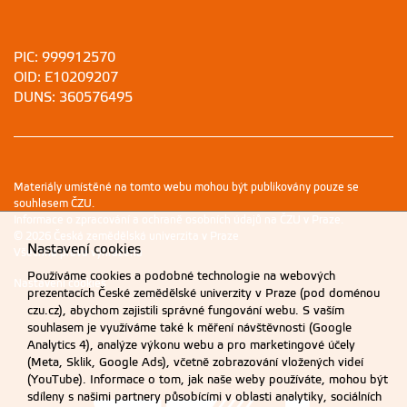
PIC: 999912570
OID: E10209207
DUNS: 360576495
Materiály umístěné na tomto webu mohou být publikovány pouze se
souhlasem ČZU.
Informace o zpracování a ochraně osobních údajů na ČZU v Praze
.
© 2026 Česká zemědělská univerzita v Praze
Nastavení cookies
Všechna práva vyhrazena
Používáme cookies a podobné technologie na webových
Nastavení cookies
prezentacích České zemědělské univerzity v Praze (pod doménou
czu.cz), abychom zajistili správné fungování webu. S vaším
souhlasem je využíváme také k měření návštěvnosti (Google
Analytics 4), analýze výkonu webu a pro marketingové účely
(Meta, Sklik, Google Ads), včetně zobrazování vložených videí
(YouTube). Informace o tom, jak naše weby používáte, mohou být
sdíleny s našimi partnery působícími v oblasti analytiky, sociálních