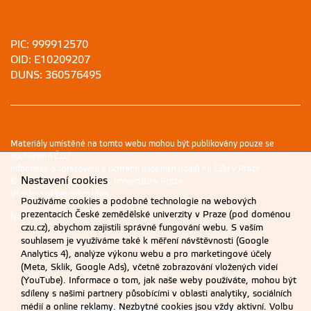
PIC: 999912570
OID: E10209207
DUNS: 360576495
Materiály umístěné na tomto webu mohou být publikovány pouze se
souhlasem ČZU.
Informace o zpracování a ochraně osobních údajů na ČZU v Praze
.
Nastavení cookies
© 2026 Česká zemědělská univerzita v Praze
Všechna práva vyhrazena
Používáme cookies a podobné technologie na webových
prezentacích České zemědělské univerzity v Praze (pod doménou
Nastavení cookies
czu.cz), abychom zajistili správné fungování webu. S vaším
souhlasem je využíváme také k měření návštěvnosti (Google
Analytics 4), analýze výkonu webu a pro marketingové účely
(Meta, Sklik, Google Ads), včetně zobrazování vložených videí
(YouTube). Informace o tom, jak naše weby používáte, mohou být
sdíleny s našimi partnery působícími v oblasti analytiky, sociálních
médií a online reklamy. Nezbytné cookies jsou vždy aktivní. Volbu