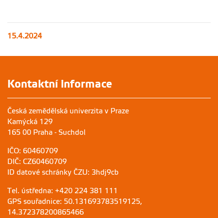
15.4.2024
Kontaktní informace
Česká zemědělská univerzita v Praze
Kamýcká 129
165 00 Praha - Suchdol
IČO: 60460709
DIČ: CZ60460709
ID datové schránky ČZU: 3hdj9cb
Tel. ústředna: +420 224 381 111
GPS souřadnice: 50.131693783519125,
14.372378200865466