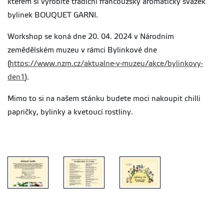
kterém si vyrobíte tradiční francouzský aromatický svazek
bylinek BOUQUET GARNI.
Workshop se koná dne 20. 04. 2024 v Národním
zemědělském muzeu v rámci Bylinkové dne
(
https://www.nzm.cz/aktualne-v-muzeu/akce/bylinkovy-
den1
).
Mimo to si na našem stánku budete moci nakoupit chilli
papričky, bylinky a kvetoucí rostliny.