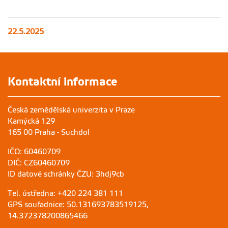
22.5.2025
Kontaktní informace
Česká zemědělská univerzita v Praze
Kamýcká 129
165 00 Praha - Suchdol
IČO: 60460709
DIČ: CZ60460709
ID datové schránky ČZU: 3hdj9cb
Tel. ústředna: +420 224 381 111
GPS souřadnice: 50.131693783519125,
14.372378200865466