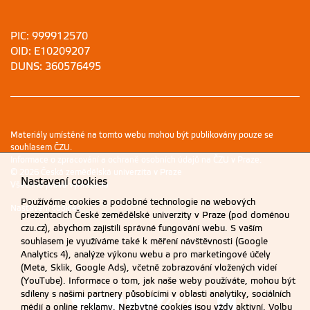
PIC: 999912570
OID: E10209207
DUNS: 360576495
Materiály umístěné na tomto webu mohou být publikovány pouze se
souhlasem ČZU.
Informace o zpracování a ochraně osobních údajů na ČZU v Praze
.
© 2026 Česká zemědělská univerzita v Praze
Nastavení cookies
Všechna práva vyhrazena
Používáme cookies a podobné technologie na webových
Nastavení cookies
prezentacích České zemědělské univerzity v Praze (pod doménou
czu.cz), abychom zajistili správné fungování webu. S vaším
souhlasem je využíváme také k měření návštěvnosti (Google
Analytics 4), analýze výkonu webu a pro marketingové účely
(Meta, Sklik, Google Ads), včetně zobrazování vložených videí
(YouTube). Informace o tom, jak naše weby používáte, mohou být
sdíleny s našimi partnery působícími v oblasti analytiky, sociálních
médií a online reklamy. Nezbytné cookies jsou vždy aktivní. Volbu