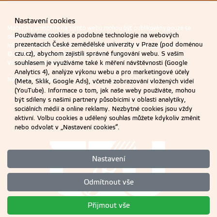
Nastavení cookies
Materiály umístěné na tomto webu mohou být publikovány pouze se
Používáme cookies a podobné technologie na webových
souhlasem ČZU.
prezentacích České zemědělské univerzity v Praze (pod doménou
Informace o zpracování a ochraně osobních údajů na ČZU v Praze
.
czu.cz), abychom zajistili správné fungování webu. S vaším
© 2026 Česká zemědělská univerzita v Praze
souhlasem je využíváme také k měření návštěvnosti (Google
Všechna práva vyhrazena
Analytics 4), analýze výkonu webu a pro marketingové účely
Nastavení cookies
(Meta, Sklik, Google Ads), včetně zobrazování vložených videí
(YouTube). Informace o tom, jak naše weby používáte, mohou
být sdíleny s našimi partnery působícími v oblasti analytiky,
sociálních médií a online reklamy. Nezbytné cookies jsou vždy
aktivní. Volbu cookies a udělený souhlas můžete kdykoliv změnit
nebo odvolat v „Nastavení cookies“.
Nastavení
Odmítnout vše
Přijmout vše