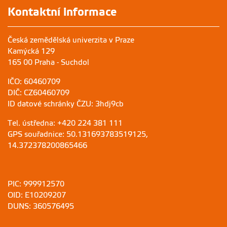
Kontaktní informace
Česká zemědělská univerzita v Praze
Kamýcká 129
165 00 Praha - Suchdol
IČO: 60460709
DIČ: CZ60460709
ID datové schránky ČZU: 3hdj9cb
Tel. ústředna: +420 224 381 111
GPS souřadnice: 50.131693783519125,
14.372378200865466
PIC: 999912570
OID: E10209207
DUNS: 360576495