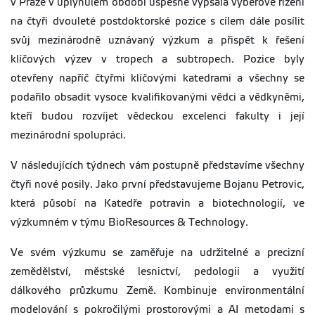
v Praze v uplynulém období úspěšně vypsala výběrové řízení
na čtyři dvouleté postdoktorské pozice s cílem dále posílit
svůj mezinárodně uznávaný výzkum a přispět k řešení
klíčových výzev v tropech a subtropech. Pozice byly
otevřeny napříč čtyřmi klíčovými katedrami a všechny se
podařilo obsadit vysoce kvalifikovanými vědci a vědkyněmi,
kteří budou rozvíjet vědeckou excelenci fakulty i její
mezinárodní spolupráci.
V následujících týdnech vám postupně představíme všechny
čtyři nové posily. Jako první představujeme Bojanu Petrovic,
která působí na Katedře potravin a biotechnologií, ve
výzkumném v týmu BioResources & Technology.
Ve svém výzkumu se zaměřuje na udržitelné a precizní
zemědělství, městské lesnictví, pedologii a využití
dálkového průzkumu Země. Kombinuje environmentální
modelování s pokročilými prostorovými a AI metodami s