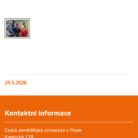
25.5.2026
Kontaktní informace
Česká zemědělská univerzita v Praze
Kamýcká 129