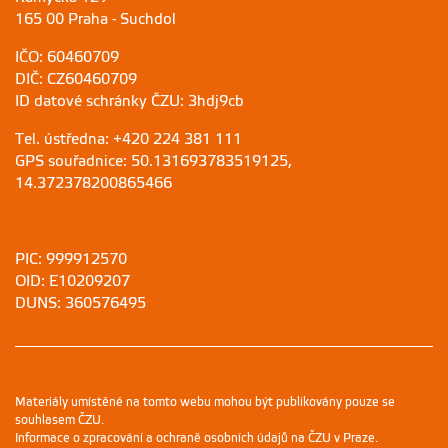
165 00 Praha - Suchdol
IČO: 60460709
DIČ: CZ60460709
ID datové schránky ČZU: 3hdj9cb
Tel. ústředna: +420 224 381 111
GPS souřadnice: 50.131693783519125,
14.372378200865466
PIC: 999912570
OID: E10209207
DUNS: 360576495
Materiály umístěné na tomto webu mohou být publikovány pouze se
souhlasem ČZU.
Informace o zpracování a ochraně osobních údajů na ČZU v Praze
.