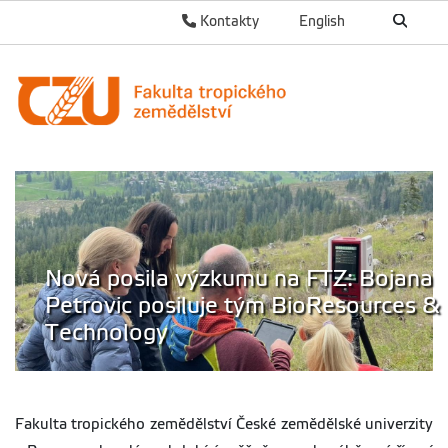
Kontakty
English
Nová posila výzkumu na FTZ: Bojana
Petrovic posiluje tým BioResources &
Technology
Fakulta tropického zemědělství České zemědělské univerzity