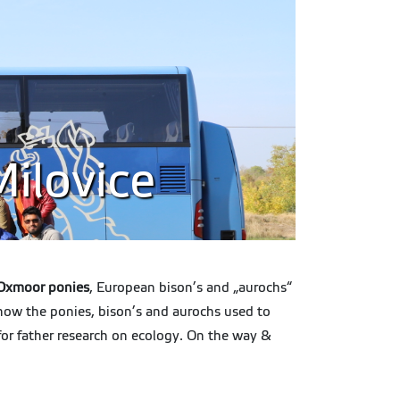
Milovice
Oxmoor ponies
, European bison’s and „aurochs“
 how the ponies, bison’s and aurochs used to
 for father research on ecology. On the way &
"