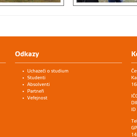
Odkazy
K
Uchazeči o studium
Če
Studenti
Ka
Absolventi
16
Partneři
IČ
Veřejnost
DI
ID
Te
GP
14