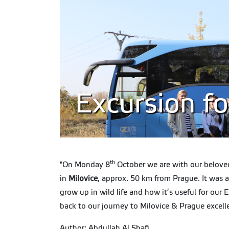
Excursion fo
th
"On Monday 8
October we are with our belov
in
Milovice
, approx. 50 km from Prague. It was 
grow up in wild life and how it’s useful for our
back to our journey to Milovice & Prague excel
Author: Abdullah Al Shafi