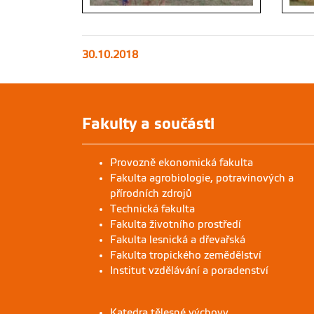
30.10.2018
Fakulty a součásti
Provozně ekonomická fakulta
Fakulta agrobiologie, potravinových a
přírodních zdrojů
Technická fakulta
Fakulta životního prostředí
Fakulta lesnická a dřevařská
Fakulta tropického zemědělství
Institut vzdělávání a poradenství
Katedra tělesné výchovy