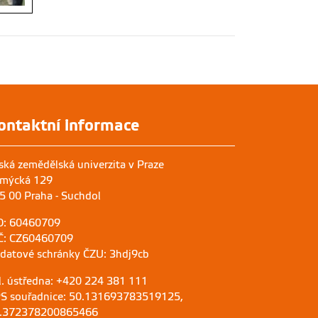
ontaktní informace
ská zemědělská univerzita v Praze
mýcká 129
5 00 Praha - Suchdol
O: 60460709
Č: CZ60460709
 datové schránky ČZU: 3hdj9cb
l. ústředna: +420 224 381 111
S souřadnice: 50.131693783519125,
.372378200865466