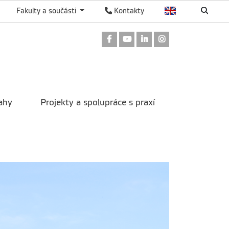
Fakulty a součásti
Kontakty
Odkaz na Facebook
Odkaz na Youtube
Odkaz na LinkedIn
Odkaz na Instag
ahy
Projekty a spolupráce s praxí