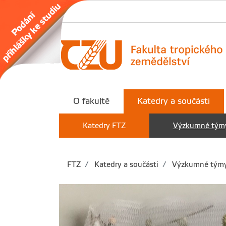
O fakultě
Katedry a součásti
Katedry FTZ
Výzkumné tým
FTZ
Katedry a součásti
Výzkumné tým