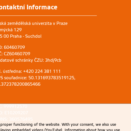
ontaktní informace
ská zemědělská univerzita v Praze
mýcká 129
5 00 Praha - Suchdol
O: 60460709
Č: CZ60460709
 datové schránky ČZU: 3hdj9cb
l. ústředna: +420 224 381 111
S souřadnice: 50.131693783519125,
.372378200865466
C: 999912570
D: E10209207
NS: 360576495
 proper functioning of the website. With your consent, we also use
displaying embedded videos (YouTube). Information about how you use