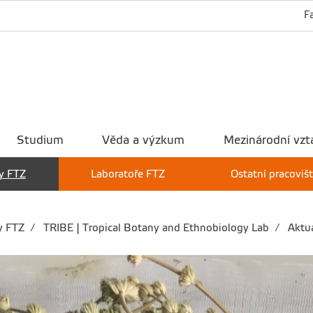
F
Studium
Věda a výzkum
Mezinárodní vzt
y FTZ
Laboratoře FTZ
Ostatní pracoviš
y FTZ
TRIBE | Tropical Botany and Ethnobiology Lab
Aktua