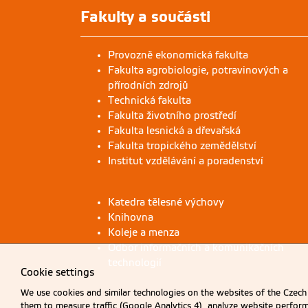
Fakulty a součásti
Provozně ekonomická fakulta
Fakulta agrobiologie, potravinových a
přírodních zdrojů
Technická fakulta
Fakulta životního prostředí
Fakulta lesnická a dřevařská
Fakulta tropického zemědělství
Institut vzdělávání a poradenství
Katedra tělesné výchovy
Knihovna
Koleje a menza
Odbor informačních a komunikačních
technologií
Cookie settings
We use cookies and similar technologies on the websites of the Czech 
them to measure traffic (Google Analytics 4), analyze website perfo