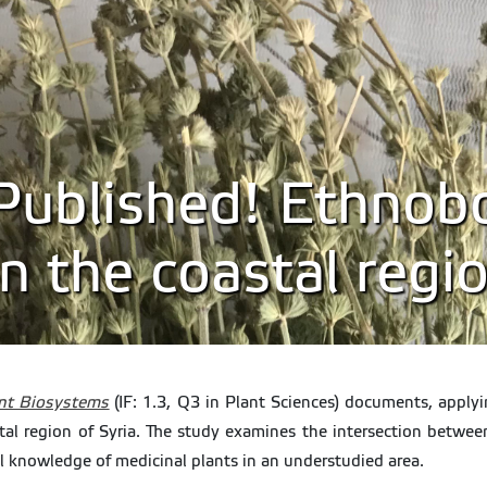
ublished! Ethnobo
in the coastal regio
nt Biosystems
(IF: 1.3, Q3 in Plant Sciences) documents, applyi
tal region of Syria. The study examines the intersection betwee
l knowledge of medicinal plants in an understudied area.