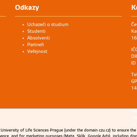
Odkazy
K
Uchazeči o studium
Če
Studenti
Ka
Absolventi
16
Partneři
IČ
Veřejnost
DI
ID
Te
GP
14
PI
OI
DU
University of Life Sciences Prague (under the domain czu.cz) to ensure the
rmance, and for marketing purposes (Meta, Sklik, Google Ads), including 