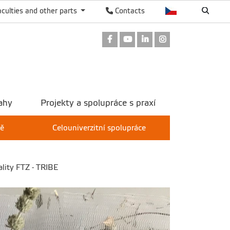
aculties and other parts
Contacts
Facebook
Youtube
LinkedIn
Instagram
ahy
Projekty a spolupráce s praxí
tě
Celouniverzitní spolupráce
lity FTZ - TRIBE