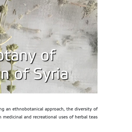
tany of
n of Syria
ng an ethnobotanical approach, the diversity of
n medicinal and recreational uses of herbal teas