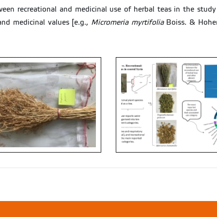
en recreational and medicinal use of herbal teas in the study 
nd medicinal values [e.g.,
Micromeria myrtifolia
Boiss. & Hohe
um procerum
Graphical Abstract