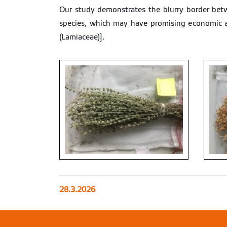
Our study demonstrates the blurry border betwe
species, which may have promising economic a
(Lamiaceae)].
28.3.2026
Micromeria myrtifolia
Teucri