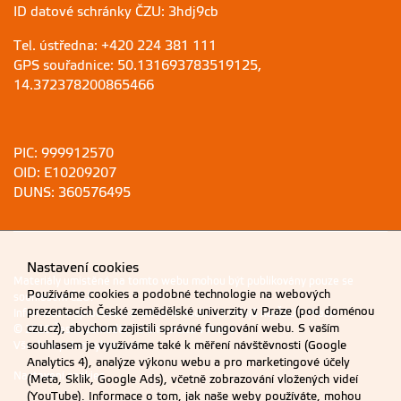
ID datové schránky ČZU: 3hdj9cb
Tel. ústředna: +420 224 381 111
GPS souřadnice: 50.131693783519125,
14.372378200865466
PIC: 999912570
OID: E10209207
DUNS: 360576495
Nastavení cookies
Materiály umístěné na tomto webu mohou být publikovány pouze se
Používáme cookies a podobné technologie na webových
souhlasem ČZU.
prezentacích České zemědělské univerzity v Praze (pod doménou
Informace o zpracování a ochraně osobních údajů na ČZU v Praze
.
czu.cz), abychom zajistili správné fungování webu. S vaším
© 2026 Česká zemědělská univerzita v Praze
Všechna práva vyhrazena
souhlasem je využíváme také k měření návštěvnosti (Google
Analytics 4), analýze výkonu webu a pro marketingové účely
Nastavení cookies
(Meta, Sklik, Google Ads), včetně zobrazování vložených videí
(YouTube). Informace o tom, jak naše weby používáte, mohou