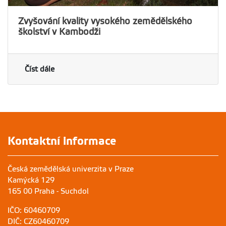
Zvyšování kvality vysokého zemědělského
školství v Kambodži
Číst dále
Kontaktní informace
Česká zemědělská univerzita v Praze
Kamýcká 129
165 00 Praha - Suchdol
IČO: 60460709
DIČ: CZ60460709