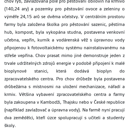
chov ryb, zavlažovaná pole pro pěstování obilovin na krmivo
(140,24 ary) a pozemky pro pěstování ovoce a zeleniny o
výměře 24,15 arů se dvěma včelstvy. V centrálním prostoru
farmy byla založena školka pro pěstování sazenic, pěstírna
hub, kompost, byla vykopána studna, postavena venkovní
učebna, vepřín, kurník a vodárenská věž s úpravnou vody
připojenou k fotovoltaickému systému nainstalovanému na
střeše vepřína. Chov prasat mimo jiné demonstruje jeden z
trvale udržitelných zdrojů energie v podobě připojení k malé
bioplynové stanici, která dodává bioplyn do
zpracovatelského centra. Pro chov drůbeže byla postavena
drůbežárna s místnosmi na uložení mechanizace, nářadí a
krmiv. Většina vybavení zpracovatelského centra a farmy
byla zakoupena v Kambodži, Thajsku nebo v České republice
(například zavlažovač a úpravna vody). Na farmě nyní pracují
dva zemědělci, kteří úzce spolupracují s učiteli a studenty
školy.