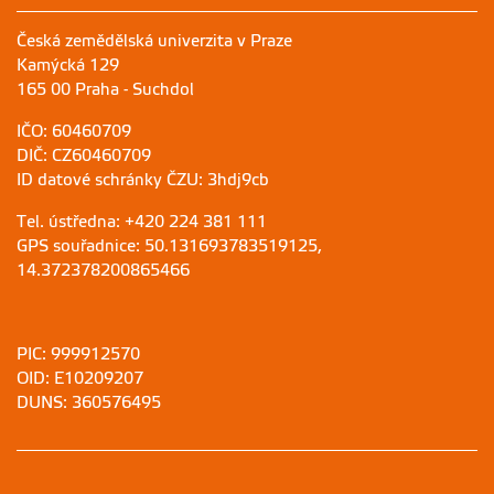
Česká zemědělská univerzita v Praze
Kamýcká 129
165 00 Praha - Suchdol
IČO: 60460709
DIČ: CZ60460709
ID datové schránky ČZU: 3hdj9cb
Tel. ústředna: +420 224 381 111
GPS souřadnice: 50.131693783519125,
14.372378200865466
PIC: 999912570
OID: E10209207
DUNS: 360576495