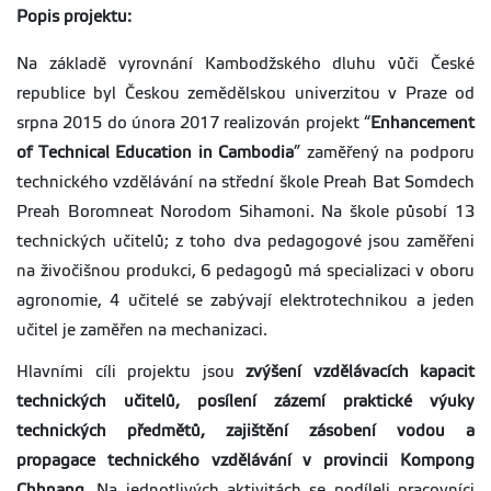
Popis projektu:
Na základě vyrovnání Kambodžského dluhu vůči České
republice byl Českou zemědělskou univerzitou v Praze od
srpna 2015 do února 2017 realizován projekt “
Enhancement
of Technical Education in Cambodia
” zaměřený na podporu
technického vzdělávání na střední škole Preah Bat Somdech
Preah Boromneat Norodom Sihamoni. Na škole působí 13
technických učitelů; z toho dva pedagogové jsou zaměřeni
na živočišnou produkci, 6 pedagogů má specializaci v oboru
agronomie, 4 učitelé se zabývají elektrotechnikou a jeden
učitel je zaměřen na mechanizaci.
Hlavními cíli projektu jsou
zvýšení vzdělávacích kapacit
technických učitelů, posílení zázemí praktické výuky
technických předmětů, zajištění zásobení vodou a
propagace technického vzdělávání v provincii Kompong
Chhnang
. Na jednotlivých aktivitách se podíleli pracovníci