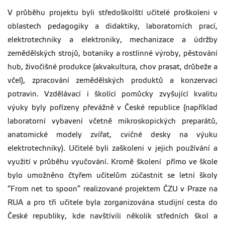
V průběhu projektu byli středoškolští učitelé proškoleni v
oblastech pedagogiky a didaktiky, laboratorních prací,
elektrotechniky a elektroniky, mechanizace a údržby
zemědělských strojů, botaniky a rostlinné výroby, pěstování
hub, živočišné produkce (akvakultura, chov prasat, drůbeže a
včel), zpracování zemědělských produktů a konzervaci
potravin. Vzdělávací i školící pomůcky zvyšující kvalitu
výuky byly pořízeny převážně v České republice (například
laboratorní vybavení včetně mikroskopických preparátů,
anatomické modely zvířat, cvičné desky na výuku
elektrotechniky). Učitelé byli zaškoleni v jejich používání a
využití v průběhu vyučování. Kromě školení přímo ve škole
bylo umožněno čtyřem učitelům zúčastnit se letní školy
“From net to spoon” realizované projektem ČZU v Praze na
RUA a pro tři učitele byla zorganizována studijní cesta do
České republiky, kde navštívili několik středních škol a