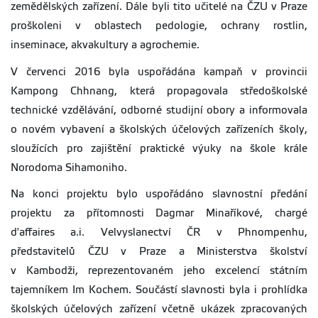
zemědělských zařízení. Dále byli tito učitelé na ČZU v Praze
proškoleni v oblastech pedologie, ochrany rostlin,
inseminace, akvakultury a agrochemie.
V červenci 2016 byla uspořádána kampaň v provincii
Kampong Chhnang, která propagovala středoškolské
technické vzdělávání, odborné studijní obory a informovala
o novém vybavení a školských účelových zařízeních školy,
sloužících pro zajištění praktické výuky na škole krále
Norodoma Sihamoniho.
Na konci projektu bylo uspořádáno slavnostní předání
projektu za přítomnosti Dagmar Minaříkové, chargé
d'affaires a.i. Velvyslanectví ČR v Phnompenhu,
představitelů ČZU v Praze a Ministerstva školství
v Kambodži, reprezentovaném jeho excelencí státním
tajemníkem Im Kochem. Součástí slavnosti byla i prohlídka
školských účelových zařízení včetně ukázek zpracovaných