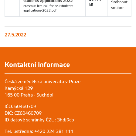
students applications 2022
416.16
Stáhnout
kB
erasmus-icm-call-for-czu-students-
soubor
applications-2022.pdf
27.5.2022
Kontaktní informace
Česká zemědělská univerzita v Praze
Kamýcká 129
165 00 Praha - Suchdol
IČO: 60460709
DIČ: CZ60460709
ID datové schránky ČZU: 3hdj9cb
Tel. ústředna: +420 224 381 111