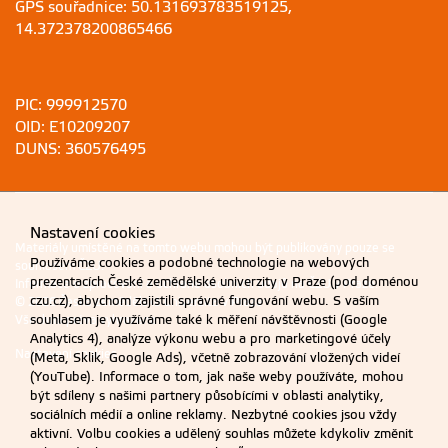
GPS souřadnice: 50.131693783519125,
14.372378200865466
PIC: 999912570
OID: E10209207
DUNS: 360576495
Nastavení cookies
Materiály umístěné na tomto webu mohou být publikovány pouze se
Používáme cookies a podobné technologie na webových
souhlasem ČZU.
prezentacích České zemědělské univerzity v Praze (pod doménou
Informace o zpracování a ochraně osobních údajů na ČZU v Praze
.
czu.cz), abychom zajistili správné fungování webu. S vaším
© 2026 Česká zemědělská univerzita v Praze
souhlasem je využíváme také k měření návštěvnosti (Google
Všechna práva vyhrazena
Analytics 4), analýze výkonu webu a pro marketingové účely
Nastavení cookies
(Meta, Sklik, Google Ads), včetně zobrazování vložených videí
(YouTube). Informace o tom, jak naše weby používáte, mohou
být sdíleny s našimi partnery působícími v oblasti analytiky,
sociálních médií a online reklamy. Nezbytné cookies jsou vždy
aktivní. Volbu cookies a udělený souhlas můžete kdykoliv změnit