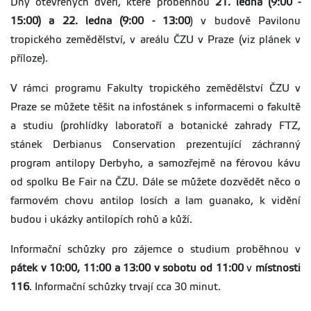
Dny otevřených dveří, které proběhnou
21. ledna (9:00 -
15:00)
a 22. ledna (9:00 - 13:00
) v budově Pavilonu
tropického zemědělství, v areálu ČZU v Praze (viz plánek v
příloze).
V rámci programu Fakulty tropického zemědělství ČZU v
Praze se můžete těšit na infostánek s informacemi o fakultě
a studiu (prohlídky laboratoří a botanické zahrady FTZ,
stánek Derbianus Conservation prezentující záchranný
program antilopy Derbyho, a samozřejmě na férovou kávu
od spolku Be Fair na ČZU. Dále se můžete dozvědět něco o
farmovém chovu antilop losích a lam guanako, k vidění
budou i ukázky antilopích rohů a kůží.
Informační schůzky
pro zájemce o studium proběhnou v
pátek v 10:00, 11:00 a 13:00 v sobotu od 11:00
v
místnosti
116
. Informační schůzky trvají cca 30 minut.