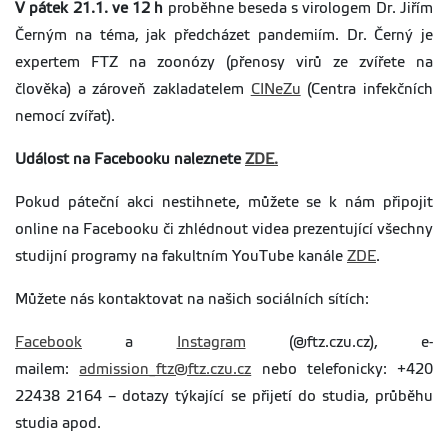
V pátek 21.1. ve 12 h
proběhne beseda s virologem Dr. Jiřím
Černým na téma, jak předcházet pandemiím. Dr. Černý je
expertem FTZ na zoonózy (přenosy virů ze zvířete na
člověka) a zároveň zakladatelem
CINeZu
(Centra infekčních
nemocí zvířat).
Událost na Facebooku naleznete
ZDE.
Pokud páteční akci nestihnete, můžete se k nám připojit
online na Facebooku či zhlédnout videa prezentující všechny
studijní programy na fakultním YouTube kanále
ZDE
.
Můžete nás kontaktovat na našich sociálních sítích:
Facebook
a
Instagram
(@ftz.czu.cz), e-
mailem:
admission_ftz@ftz.czu.cz
nebo telefonicky: +420
22438 2164 – dotazy týkající se přijetí do studia, průběhu
studia apod.