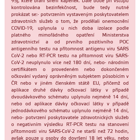
95), které brání šíření kapének. Dále bude při vstupu
kontrolována bezinfekčnost, bude tedy nutné
prokázat se:- potvrzením vystaveným poskytovatelem
zdravotních služeb o tom, že prodělali onemocnění
COVID-19, uplynula u nich doba izolace podle
platného mimořádného opatření Ministerstva
zdravotnictví a od prvního pozitivního POC
antigenního testu na přítomnost antigenu viru SARS
CoV-2 nebo RT-PCR testu na přítomnost viru SARS-
CoV-2 neuplynulo více než 180 dní, nebo- národním
certifikátem o provedeném nebo dokončeném
očkování vydaný oprávněným subjektem působícím v
ČR nebo v jiném členském státě EU, přičemž od
aplikace druhé dávky očkovací látky v případě
dvoudávkového schématu uplynulo nejméně 14 dní,
nebo od aplikace dávky očkovací látky v případě
jednodávkového schématu uplynulo nejméně 14 dní,
nebo- potvrzení poskytovatele zdravotnických služeb
o negativním výsledku RT-PCR testu na stanovení
přítomnosti viru SARS-CoV-2 ne starší než 72 hodin,
avšak pouze u osoby do dovršení 18 let věku, nebo