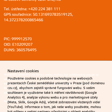
Tel. ústředna: +420 224 381 111
GPS souřadnice: 50.131693783519125,
14.372378200865466
PIC: 999912570
OID: E10209207
DUNS: 360576495
Nastavení cookies
Materiály umístěné na tomto webu mohou být publikovány pouze se
Používáme cookies a podobné technologie na webových
souhlasem ČZU.
prezentacích České zemědělské univerzity v Praze (pod doménou
Informace o zpracování a ochraně osobních údajů na ČZU v Praze
.
czu.cz), abychom zajistili správné fungování webu. S vaším
© 2026 Česká zemědělská univerzita v Praze
souhlasem je využíváme také k měření návštěvnosti (Google
Všechna práva vyhrazena
Analytics 4), analýze výkonu webu a pro marketingové účely
Nastavení cookies
(Meta, Sklik, Google Ads), včetně zobrazování vložených videí
(YouTube). Informace o tom, jak naše weby používáte, mohou
být sdíleny s našimi partnery působícími v oblasti analytiky,