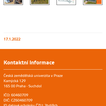
Plán areálu
ČZU
17.1.2022
Kontaktní informace
Česká zemědělská univerzita v Praze
Kamýcká 129
165 00 Praha - Suchdol
IČO: 60460709
DIČ: CZ60460709
ID datové schránky ČZU: 3hdj9cb