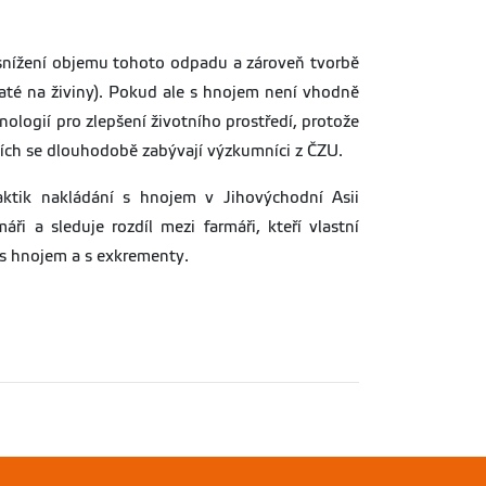
 snížení objemu tohoto odpadu a zároveň tvorbě
haté na živiny). Pokud ale s hnojem není vhodně
ologií pro zlepšení životního prostředí, protože
mích se dlouhodobě zabývají výzkumníci z ČZU.
ktik nakládání s hnojem v Jihovýchodní Asii
i a sleduje rozdíl mezi farmáři, kteří vlastní
 s hnojem a s exkrementy.