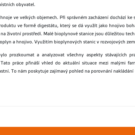
místních obyvatel.
í hnoje ve velkých objemech. Při správném zacházení dochází ke
produktu ve formě digestátu, který se dá využít jako hnojivo bo
 životní prostředí. Malé bioplynové stanice jsou důležitou techn
ioplyn a hnojivo. Využitím bioplynových stanic v rozvojových ze
ylo prozkoumat a analyzovat všechny aspekty stávajících pra
ato práce přináší vhled do aktuální situace mezi malými farmář
vlastní. To nám poskytuje zajímavý pohled na porovnání nakládání