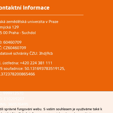
ontaktní informace
ská zemědělská univerzita v Praze
mýcká 129
5 00 Praha - Suchdol
O: 60460709
Č: CZ60460709
 datové schránky ČZU: 3hdj9cb
l. ústředna: +420 224 381 111
S souřadnice: 50.131693783519125,
.372378200865466
C: 999912570
D: E10209207
NS: 360576495
ili správné fungování webu. S vaším souhlasem je využíváme také k