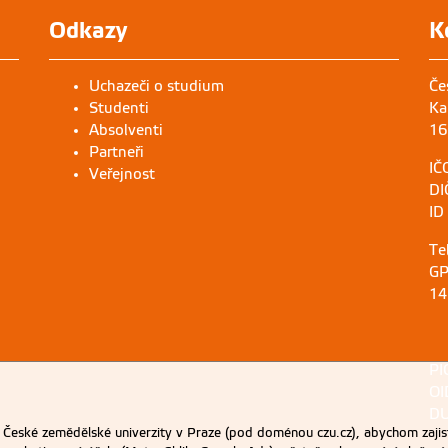
Odkazy
K
Uchazeči o studium
Če
Studenti
Ka
Absolventi
16
Partneři
IČ
Veřejnost
DI
ID
Te
GP
14
PI
OI
DU
eské zemědělské univerzity v Praze (pod doménou czu.cz), abychom zajist