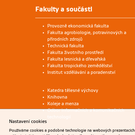
Fakulty a součásti
Provozně ekonomická fakulta
Fakulta agrobiologie, potravinových a
přírodních zdrojů
Technická fakulta
Fakulta životního prostředí
Fakulta lesnická a dřevařská
Fakulta tropického zemědělství
Institut vzdělávání a poradenství
Katedra tělesné výchovy
Knihovna
Koleje a menza
Odbor informačních a komunikačních
technologií
Nastavení cookies
Používáme cookies a podobné technologie na webových prezentacích Č