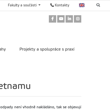
Fakulty a součásti
Kontakty
Odkaz na Facebook
Odkaz na Youtube
Odkaz na LinkedIn
Odkaz na Instag
ahy
Projekty a spolupráce s praxí
ietnamu
 odpady není vhodně nakládáno, tak se objevují