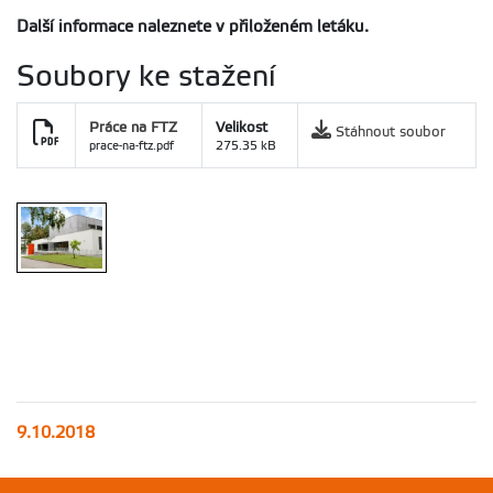
Další informace naleznete v přiloženém letáku.
Soubory ke stažení
Práce na FTZ
Velikost
Stáhnout soubor
prace-na-ftz.pdf
275.35 kB
9.10.2018