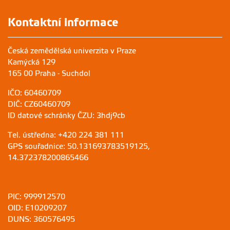
Kontaktní informace
Česká zemědělská univerzita v Praze
Kamýcká 129
165 00 Praha - Suchdol
IČO: 60460709
DIČ: CZ60460709
ID datové schránky ČZU: 3hdj9cb
Tel. ústředna: +420 224 381 111
GPS souřadnice: 50.131693783519125,
14.372378200865466
PIC: 999912570
OID: E10209207
DUNS: 360576495