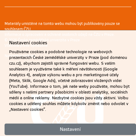
Materiály umístěné na tomto webu mohou být publikovány pouze se
souhlasem ČZU.
Informace o zpracování a ochraně osobních údajů na ČZU v Praze
.
© 2026 Česká zemědělská univerzita v Praze
Nastavení cookies
Všechna práva vyhrazena
Používáme cookies a podobné technologie na webových
Nastavení cookies
prezentacích České zemědělské univerzity v Praze (pod doménou
czu.cz), abychom zajistili správné fungování webu. S vaším
souhlasem je využíváme také k měření návštěvnosti (Google
Analytics 4), analýze výkonu webu a pro marketingové účely
(Meta, Sklik, Google Ads), včetně zobrazování vložených videí
(YouTube). Informace o tom, jak naše weby používáte, mohou být
sdíleny s našimi partnery působícími v oblasti analytiky, sociálních
médií a online reklamy. Nezbytné cookies jsou vždy aktivní. Volbu
cookies a udělený souhlas můžete kdykoliv změnit nebo odvolat v
„Nastavení cookies“.
Nastavení