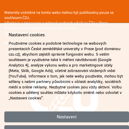
Materiály umístěné na tomto webu mohou být publikovány pouze se
souhlasem ČZU.
Informace o zpracování a ochraně osobních údajů na ČZU v Praze
.
© 2026 Česká zemědělská univerzita v Praze
Všechna práva vyhrazena
Nastavení cookies
Nastavení cookies
Používáme cookies a podobné technologie na webových
prezentacích České zemědělské univerzity v Praze (pod doménou
czu.cz), abychom zajistili správné fungování webu. S vaším
souhlasem je využíváme také k měření návštěvnosti (Google
Analytics 4), analýze výkonu webu a pro marketingové účely
(Meta, Sklik, Google Ads), včetně zobrazování vložených videí
(YouTube). Informace o tom, jak naše weby používáte, mohou být
sdíleny s našimi partnery působícími v oblasti analytiky, sociálních
médií a online reklamy. Nezbytné cookies jsou vždy aktivní. Volbu
cookies a udělený souhlas můžete kdykoliv změnit nebo odvolat v
„Nastavení cookies“.
Nastavení