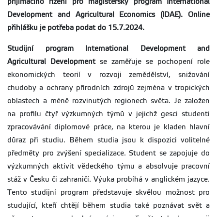
přijímacího řízení pro magisterský program International
Development and Agricultural Economics (IDAE). Online
přihlášku je potřeba podat do 15.7.2024.
Studijní program International Development and
Agricultural Development
se zaměřuje se pochopení role
ekonomických teorií v rozvoji zemědělství, snižování
chudoby a ochrany přírodních zdrojů zejména v tropických
oblastech a méně rozvinutých regionech světa. Je založen
na profilu čtyř výzkumných týmů v jejichž gesci studenti
zpracovávání diplomové práce, na kterou je kladen hlavní
důraz při studiu. Během studia jsou k dispozici volitelné
předměty pro zvýšení specializace. Student se zapojuje do
výzkumných aktivit vědeckého týmu a absolvuje pracovní
stáž v Česku či zahraničí. Výuka probíhá v anglickém jazyce.
Tento studijní program představuje skvělou možnost pro
studující, kteří chtějí během studia také poznávat svět a