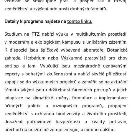
věnovat se smysluplné práci a přispět tak k rozvoji
zemědělství a zvýšení odolnosti drobných farmářů.
Detaily k programu najdete na
tomto linku.
Studium na FTZ nabízí výuku v multikulturním prostředí,
v moderním a ekologickém kampusu s unikátním zázemím.
K dispozici jsou špičkově vybavené laboratoře, Botanická
zahrada, Herbárium nebo Výzkumné pracoviště pro chov
antilop a lam. Vyučující jsou mezinárodně uznávanými
experty s bohatými zkušenostmi a nabízí skvělé příležitosti
zapojit se do výzkumných projektů a zaměřit se na aktuální
témata jakými jsou udržitelnost faremních postupů a jejich
adaptace na klimatické změny, formulace a implementace
účinných politik a rozvojových programů, propojení
zemědělství s ochranou biodiverzity a životního prostředí,
dosažení potravinové bezpečnosti a kvality potravin,
přechod na udržitelné zdroje energie, a mnoho dalšího.