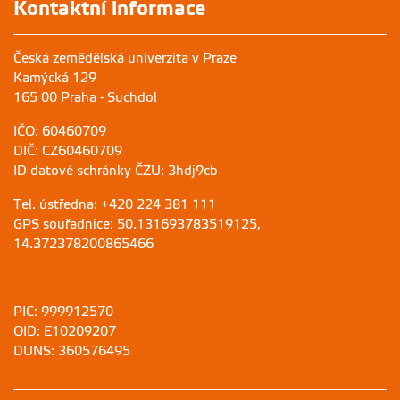
Kontaktní informace
Česká zemědělská univerzita v Praze
Kamýcká 129
165 00 Praha - Suchdol
IČO: 60460709
DIČ: CZ60460709
ID datové schránky ČZU: 3hdj9cb
Tel. ústředna: +420 224 381 111
GPS souřadnice: 50.131693783519125,
14.372378200865466
PIC: 999912570
OID: E10209207
DUNS: 360576495