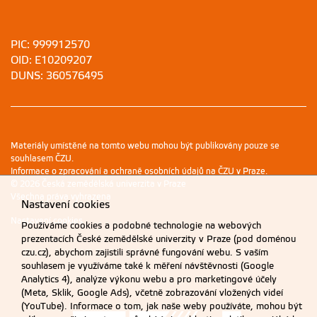
PIC: 999912570
OID: E10209207
DUNS: 360576495
Materiály umístěné na tomto webu mohou být publikovány pouze se
souhlasem ČZU.
Informace o zpracování a ochraně osobních údajů na ČZU v Praze
.
© 2026 Česká zemědělská univerzita v Praze
Všechna práva vyhrazena
Nastavení cookies
Nastavení cookies
Používáme cookies a podobné technologie na webových
prezentacích České zemědělské univerzity v Praze (pod doménou
czu.cz), abychom zajistili správné fungování webu. S vaším
souhlasem je využíváme také k měření návštěvnosti (Google
Analytics 4), analýze výkonu webu a pro marketingové účely
(Meta, Sklik, Google Ads), včetně zobrazování vložených videí
(YouTube). Informace o tom, jak naše weby používáte, mohou být