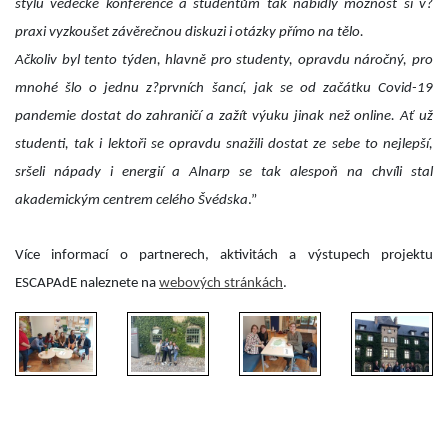
stylu vědecké konference a studentům tak nabídly možnost si v?
praxi vyzkoušet závěrečnou diskuzi i otázky přímo na tělo.
Ačkoliv byl tento týden, hlavně pro studenty, opravdu náročný, pro
mnohé šlo o jednu z?prvních šancí, jak se od začátku Covid-19
pandemie dostat do zahraničí a zažít výuku jinak než online. Ať už
studenti, tak i lektoři se opravdu snažili dostat ze sebe to nejlepší,
sršeli nápady i energií a
Alnarp
se tak alespoň na chvíli stal
akademickým centrem celého Švédska
.”
Více informací o partnerech, aktivitách a výstupech projektu
ESCAPAdE
naleznete na
webových stránkách
.