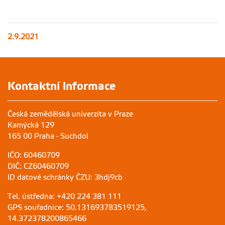
2.9.2021
Kontaktní informace
Česká zemědělská univerzita v Praze
Kamýcká 129
165 00 Praha - Suchdol
IČO: 60460709
DIČ: CZ60460709
ID datové schránky ČZU: 3hdj9cb
Tel. ústředna: +420 224 381 111
GPS souřadnice: 50.131693783519125,
14.372378200865466