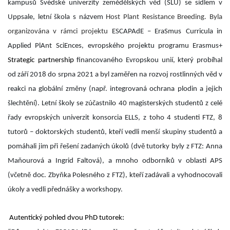
kampusů Švédské univerzity zemědělských věd (
SLU) se
sídlem v
Uppsale, letní škola s názvem
Host Plant
Resistance
Breeding
. Byla
organizována v rámci projektu
ESCAPAdE
–
EraSmus
Curricula
in
Applied PlAnt
SciEnces
, evropského projektu programu Erasmus+
Strategic
partnership
financovaného Evropskou unií, který probíhal
od září 2018 do srpna 2021 a byl zaměřen na rozvoj rostlinných věd v
reakci na globální změny (např. integrovaná ochrana plodin a jejich
šlechtění). Letní školy se zúčastnilo 40 magisterských studentů z celé
řady evropských univerzit konsorcia ELLS, z toho 4 studenti FTZ, 8
tutorů – doktorských
studentů, kteří vedli menší skupiny studentů a
pomáhali jim při řešení zadaných úkolů (dvě tutorky byly z FTZ: Anna
Maňourová a Ingrid Faltová), a mnoho odborníků v oblasti APS
(včetně doc. Zbyňka Polesného z FTZ), kteří zadávali a vyhodnocovali
úkoly a vedli přednášky a workshopy.
Autentický pohled dvou PhD tutorek: