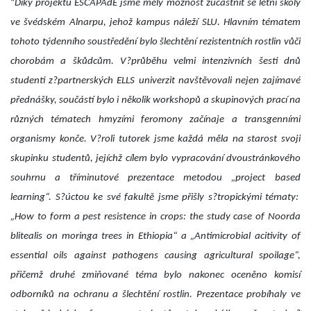
“
Díky projektu
ESCAPAdE
jsme měly možnost zúčastnit se letní školy
ve švédském
Alnarpu
, jehož kampus náleží SLU. Hlavním tématem
tohoto týdenního soustředění bylo šlechtění rezistentních rostlin vůči
chorobám a škůdcům. V?průběhu velmi intenzivních šesti dnů
studenti z?partnerských ELLS univerzit navštěvovali nejen zajímavé
přednášky, součástí bylo i několik workshopů a skupinových prací na
různých tématech hmyzími feromony začínaje a transgenními
organismy konče. V?roli tutorek jsme každá měla na starost svoji
skupinku studentů, jejíchž cílem bylo vypracování dvoustránkového
souhrnu a tříminutové prezentace metodou „
project
based
learning“. S?úctou ke své fakultě jsme přišly s?tropickými tématy:
„
How
to
form
a pest
resistence
in
crops
:
the
study case
of Noorda
blitealis
on
moringa trees
in
Ethiopia
“ a „
Antimicrobial acitivity of
essential oils against pathogens causing agricultural spoilage
“,
přičemž druhé zmiňované téma bylo nakonec oceněno komisí
odborníků na ochranu a šlechtění rostlin. Prezentace probíhaly ve