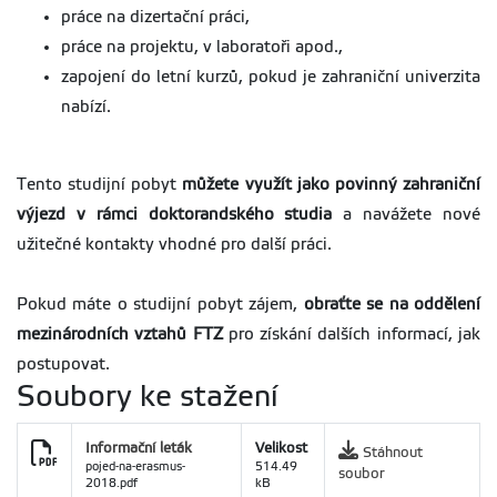
práce na dizertační práci,
práce na projektu, v laboratoři apod.,
zapojení do letní kurzů, pokud je zahraniční univerzita
nabízí.
Tento studijní pobyt
můžete využít jako povinný zahraniční
výjezd v rámci doktorandského studia
a navážete nové
užitečné kontakty vhodné pro další práci.
Pokud máte o studijní pobyt zájem,
obraťte se na oddělení
mezinárodních vztahů FTZ
pro získání dalších informací, jak
postupovat.
Soubory ke stažení
Informační leták
Velikost
Stáhnout
pojed-na-erasmus-
514.49
soubor
2018.pdf
kB