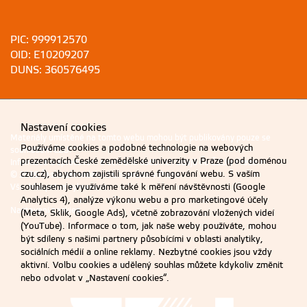
PIC: 999912570
OID: E10209207
DUNS: 360576495
Nastavení cookies
Materiály umístěné na tomto webu mohou být publikovány pouze se
Používáme cookies a podobné technologie na webových
souhlasem ČZU.
prezentacích České zemědělské univerzity v Praze (pod doménou
Informace o zpracování a ochraně osobních údajů na ČZU v Praze
.
czu.cz), abychom zajistili správné fungování webu. S vaším
© 2026 Česká zemědělská univerzita v Praze
souhlasem je využíváme také k měření návštěvnosti (Google
Všechna práva vyhrazena
Analytics 4), analýze výkonu webu a pro marketingové účely
Nastavení cookies
(Meta, Sklik, Google Ads), včetně zobrazování vložených videí
(YouTube). Informace o tom, jak naše weby používáte, mohou
být sdíleny s našimi partnery působícími v oblasti analytiky,
sociálních médií a online reklamy. Nezbytné cookies jsou vždy
aktivní. Volbu cookies a udělený souhlas můžete kdykoliv změnit
nebo odvolat v „Nastavení cookies“.