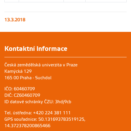
13.3.2018
Kontaktní informace
Česká zemědělská univerzita v Praze
Kamýcká 129
165 00 Praha - Suchdol
IČO: 60460709
DIČ: CZ60460709
ID datové schránky ČZU: 3hdj9cb
Tel. ústředna: +420 224 381 111
GPS souřadnice: 50.131693783519125,
14.372378200865466