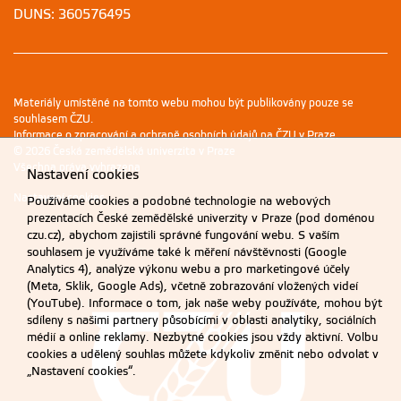
DUNS: 360576495
Materiály umístěné na tomto webu mohou být publikovány pouze se
souhlasem ČZU.
Informace o zpracování a ochraně osobních údajů na ČZU v Praze
.
© 2026 Česká zemědělská univerzita v Praze
Všechna práva vyhrazena
Nastavení cookies
Nastavení cookies
Používáme cookies a podobné technologie na webových
prezentacích České zemědělské univerzity v Praze (pod doménou
czu.cz), abychom zajistili správné fungování webu. S vaším
souhlasem je využíváme také k měření návštěvnosti (Google
Analytics 4), analýze výkonu webu a pro marketingové účely
(Meta, Sklik, Google Ads), včetně zobrazování vložených videí
(YouTube). Informace o tom, jak naše weby používáte, mohou být
sdíleny s našimi partnery působícími v oblasti analytiky, sociálních
médií a online reklamy. Nezbytné cookies jsou vždy aktivní. Volbu
cookies a udělený souhlas můžete kdykoliv změnit nebo odvolat v
„Nastavení cookies“.