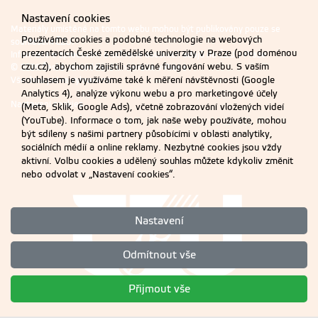
Nastavení cookies
Materiály umístěné na tomto webu mohou být publikovány pouze se
Používáme cookies a podobné technologie na webových
souhlasem ČZU.
prezentacích České zemědělské univerzity v Praze (pod doménou
Informace o zpracování a ochraně osobních údajů na ČZU v Praze
.
czu.cz), abychom zajistili správné fungování webu. S vaším
© 2026 Česká zemědělská univerzita v Praze
souhlasem je využíváme také k měření návštěvnosti (Google
Všechna práva vyhrazena
Analytics 4), analýze výkonu webu a pro marketingové účely
Nastavení cookies
(Meta, Sklik, Google Ads), včetně zobrazování vložených videí
(YouTube). Informace o tom, jak naše weby používáte, mohou
být sdíleny s našimi partnery působícími v oblasti analytiky,
sociálních médií a online reklamy. Nezbytné cookies jsou vždy
aktivní. Volbu cookies a udělený souhlas můžete kdykoliv změnit
nebo odvolat v „Nastavení cookies“.
Nastavení
Odmítnout vše
Přijmout vše