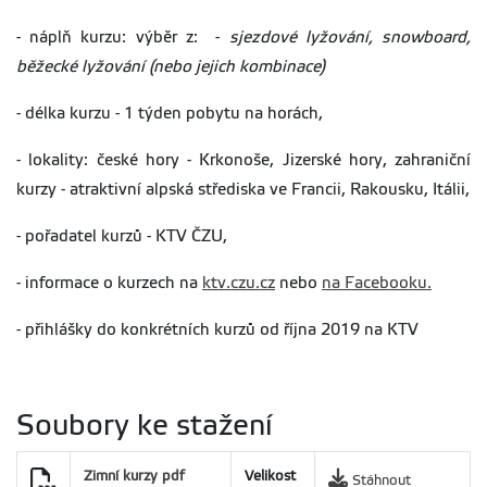
- náplň kurzu: výběr z: -
sjezdové lyžování, snowboard,
běžecké lyžování (nebo jejich kombinace)
- délka kurzu - 1 týden pobytu na horách,
- lokality: české hory - Krkonoše, Jizerské hory, zahraniční
kurzy - atraktivní alpská střediska ve Francii, Rakousku, Itálii,
- pořadatel kurzů - KTV ČZU,
- informace o kurzech na
ktv.czu.cz
nebo
na Facebooku.
- přihlášky do konkrétních kurzů od října 2019 na KTV
Soubory ke stažení
Zimní kurzy pdf
Velikost
Stáhnout