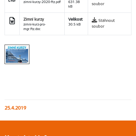
zimni-kurzy-2020-ftz.pdf
631.38
soubor
kB
Zimní kurzy
Velikost
Stáhnout
zimni-kurz-pro-
30.5 kB
soubor
mgr.ftz.doc
25.4.2019