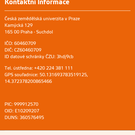
Kontaktní informace
Česká zemědělská univerzita v Praze
Kamýcká 129
165 00 Praha - Suchdol
IČO: 60460709
DIČ: CZ60460709
ID datové schránky ČZU: 3hdj9cb
Tel. ústředna: +420 224 381 111
GPS souřadnice: 50.131693783519125,
14.372378200865466
PIC: 999912570
OID: E10209207
DUNS: 360576495