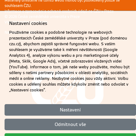
Materiály umístěné na tomto webu mohou být publikovány pouze se
souhlasem ČZU.
Informace o zpracování a ochraně osobních údajů na ČZU v Praze
.
© 2026 Česká zemědělská univerzita v Praze
Všechna práva vyhrazena
Nastavení cookies
Používáme cookies a podobné technologie na webových
Nastavení cookies
prezentacích České zemědělské univerzity v Praze (pod doménou
czu.cz), abychom zajistili správné fungování webu. S vaším
souhlasem je využíváme také k měření návštěvnosti (Google
Analytics 4), analýze výkonu webu a pro marketingové účely
(Meta, Sklik, Google Ads), včetně zobrazování vložených videí
(YouTube). Informace o tom, jak naše weby používáte, mohou být
sdíleny s našimi partnery působícími v oblasti analytiky, sociálních
médií a online reklamy. Nezbytné cookies jsou vždy aktivní. Volbu
cookies a udělený souhlas můžete kdykoliv změnit nebo odvolat v
„Nastavení cookies“.
Nastavení
Odmítnout vše