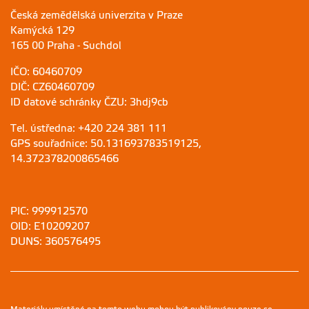
Česká zemědělská univerzita v Praze
Kamýcká 129
165 00 Praha - Suchdol
IČO: 60460709
DIČ: CZ60460709
ID datové schránky ČZU: 3hdj9cb
Tel. ústředna: +420 224 381 111
GPS souřadnice: 50.131693783519125,
14.372378200865466
PIC: 999912570
OID: E10209207
DUNS: 360576495