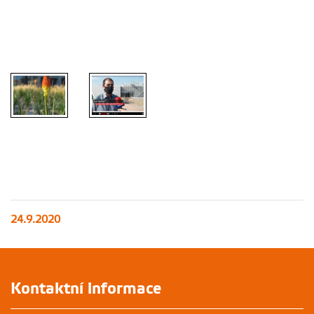
Odkaz na
reportáž
naleznete v
textu výše
24.9.2020
Kontaktní informace