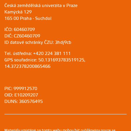
Česká zemědělská univerzita v Praze
Kamýcká 129
165 00 Praha - Suchdol
IČO: 60460709
DIČ: CZ60460709
ID datové schránky ČZU: 3hdj9cb
Tel. ústředna: +420 224 381 111
GPS souřadnice: 50.131693783519125,
14.372378200865466
PIC: 999912570
OID: E10209207
DUNS: 360576495
Materiály umístěné na tomto webu mohou být publikovány pouze se