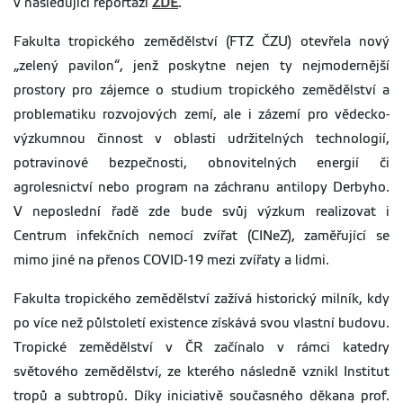
v následující reportáži
ZDE
.
Fakulta tropického zemědělství (FTZ ČZU) otevřela nový
„zelený pavilon“, jenž poskytne nejen ty nejmodernější
prostory pro zájemce o studium tropického zemědělství a
problematiku rozvojových zemí, ale i zázemí pro vědecko-
výzkumnou činnost v oblasti udržitelných technologií,
potravinové bezpečnosti, obnovitelných energií či
agrolesnictví nebo program na záchranu antilopy Derbyho.
V neposlední řadě zde bude svůj výzkum realizovat i
Centrum infekčních nemocí zvířat (CINeZ), zaměřující se
mimo jiné na přenos COVID-19 mezi zvířaty a lidmi.
Fakulta tropického zemědělství zažívá historický milník, kdy
po více než půlstoletí existence získává svou vlastní budovu.
Tropické zemědělství v ČR začínalo v rámci katedry
světového zemědělství, ze kterého následně vznikl Institut
tropů a subtropů. Díky iniciativě současného děkana prof.