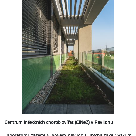
Centrum infekčních chorob zvířat (CINeZ) v Pavilonu
Laboratorní zázemí v novém pavilonu urychlí také výzkum