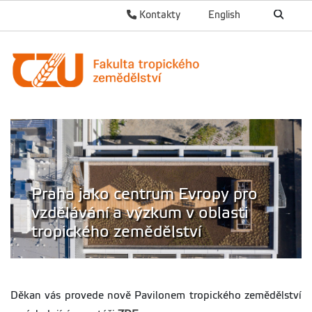
Kontakty
English
Praha jako centrum Evropy pro
vzdělávání a výzkum v oblasti
tropického zemědělství
Děkan vás provede nově Pavilonem tropického zemědělství