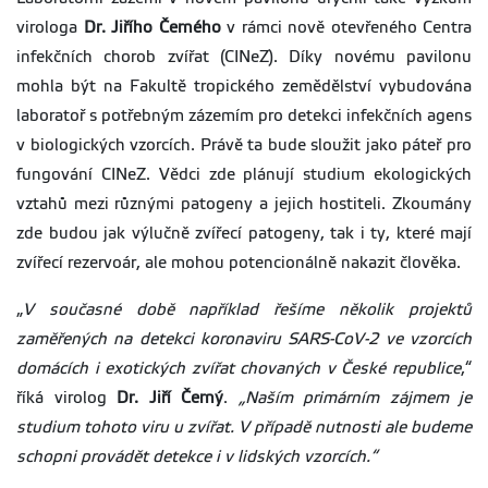
virologa
Dr. Jiřího Černého
v rámci nově otevřeného Centra
infekčních chorob zvířat (CINeZ). Díky novému pavilonu
mohla být na Fakultě tropického zemědělství vybudována
laboratoř s potřebným zázemím pro detekci infekčních agens
v biologických vzorcích. Právě ta bude sloužit jako páteř pro
fungování CINeZ. Vědci zde plánují studium ekologických
vztahů mezi různými patogeny a jejich hostiteli. Zkoumány
zde budou jak výlučně zvířecí patogeny, tak i ty, které mají
zvířecí rezervoár, ale mohou potencionálně nakazit člověka.
„
V současné době například řešíme několik projektů
zaměřených na detekci koronaviru SARS-CoV-2 ve vzorcích
domácích i exotických zvířat chovaných v České republice
,“
říká virolog
Dr. Jiří Černý
.
„Naším primárním zájmem je
studium tohoto viru u zvířat. V případě nutnosti ale budeme
schopni provádět detekce i v lidských vzorcích.“