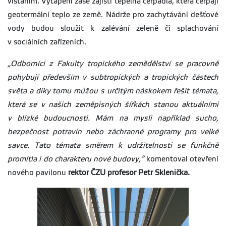
vistáriím. Vytápění zase zajistí tepelná čerpadla, která čerpají
geotermální teplo ze země. Nádrže pro zachytávání dešťové
vody budou sloužit k zalévání zeleně či splachování
v sociálních zařízeních.
„Odborníci z Fakulty tropického zemědělství se pracovně
pohybují především v subtropických a tropických částech
světa a díky tomu můžou s určitým náskokem řešit témata,
která se v našich zeměpisných šířkách stanou aktuálními
v blízké budoucnosti. Mám na mysli například sucho,
bezpečnost potravin nebo záchranné programy pro velké
savce. Tato témata směrem k udržitelnosti se funkčně
promítla i do charakteru nové budovy,“
komentoval otevření
nového pavilonu
rektor ČZU profesor Petr Sklenička.