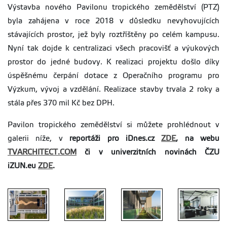
Výstavba nového Pavilonu tropického zemědělství (PTZ)
byla zahájena v roce 2018 v důsledku nevyhovujících
stávajících prostor, jež byly roztříštěny po celém kampusu.
Nyní tak dojde k centralizaci všech pracovišť a výukových
prostor do jedné budovy. K realizaci projektu došlo díky
úspěšnému čerpání dotace z Operačního programu pro
Výzkum, vývoj a vzdělání. Realizace stavby trvala 2 roky a
stála přes 370 mil Kč bez DPH.
Pavilon tropického zemědělství si můžete prohlédnout v
galerii níže, v
reportáži pro iDnes.cz
ZDE
, na webu
TVARCHITECT.COM
či v univerzitních novinách ČZU
iZUN.eu
ZDE
.