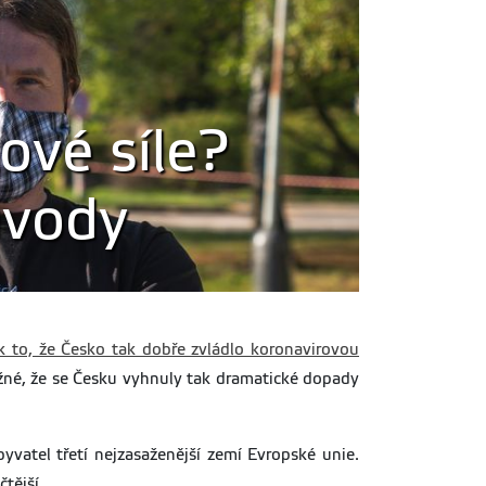
kové síle?
ůvody
k to, že Česko tak dobře zvládlo koronavirovou
ožné, že se Česku vyhnuly tak dramatické dopady
vatel třetí nejzasaženější zemí Evropské unie.
tější.