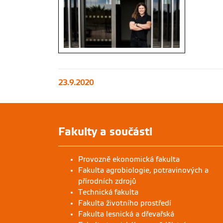
Jiří Černý (17. září 2020) | foto: Dan
Materna, MAFRA Zdroj:
https://www.idnes.cz/zpravy/domaci/rozhovor-
23.9.2020
jiri-cerny-koronavirus-ceska-zemedelska-
univerzita-lamp-testy-cov
Fakulty a součásti
Provozně ekonomická fakulta
Fakulta agrobiologie, potravinových a
přírodních zdrojů
Technická fakulta
Fakulta životního prostředí
Fakulta lesnická a dřevařská