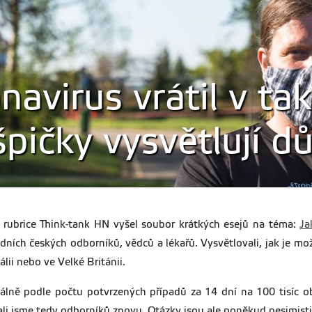
navirus vrátil v ta
pičky vysvětlují d
 rubrice Think-tank HN vyšel soubor krátkých esejů na téma:
Ja
dních českých odborníků, vědců a lékařů. Vysvětlovali, jak je m
álii nebo ve Velké Británii.
álně podle počtu potvrzených případů za 14 dní na 100 tisíc oby
tali jsme tedy odborníků znovu. Otázky jsou ale poněkud pesimistič