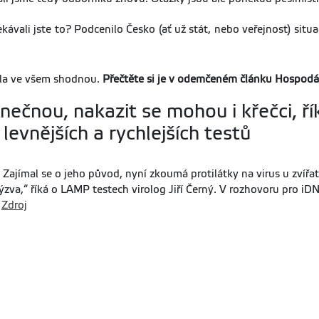
čekávali jste to? Podcenilo Česko (ať už stát, nebo veřejnost) sit
cela ve všem shodnou.
Přečtěte si je v odemčeném článku Hospod
ečnou, nakazit se mohou i křečci, říká
levnějších a rychlejších testů
e. Zajímal se o jeho původ, nyní zkoumá protilátky na virus u zvířa
výzva,“ říká o LAMP testech virolog Jiří Černý. V rozhovoru pro 
.
Zdroj