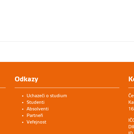
Odkazy
K
Uchazeči o studium
Če
Studenti
Ka
Absolventi
16
Partneři
IČ
Veřejnost
DI
ID