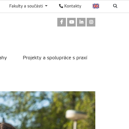
Fakulty a součásti
Kontakty
Odkaz na Facebook
Odkaz na Youtube
Odkaz na LinkedIn
Odkaz na Instag
ahy
Projekty a spolupráce s praxí