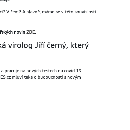
uaci? V čem? A hlavně, máme se v této souvislosti
ářských novin
ZDE
.
 virolog Jiří černý, který
t a pracuje na nových testech na covid-19.
iDNES.cz mluví také o budoucnosti s novým