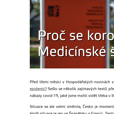
Proč se koro
Medicínské š
Před třemi měsíci v Hospodářských novinách v
epidemii?
Sešlo se několik zajímavých textů pře
nákazy covid-19, jaké jsme mohli vidět třeba v It
Situace se ale velmi změnila, Česko je moment
Horší situace je jen ve Španělsku a Francii. Zep