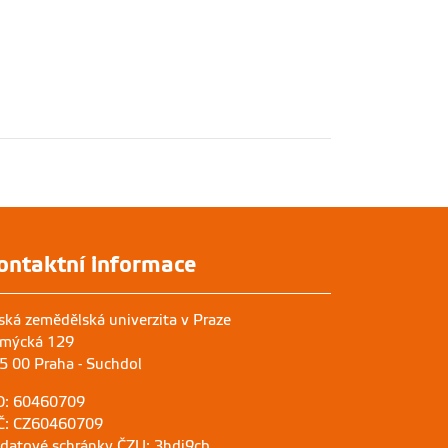
ontaktní informace
ská zemědělská univerzita v Praze
mýcká 129
5 00 Praha - Suchdol
O: 60460709
Č: CZ60460709
 datové schránky ČZU: 3hdj9cb