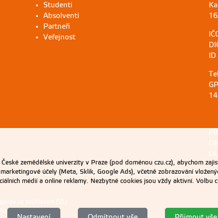
Studenti
Ka
Absolventi
16
Partneři
IČ
Veřejnost
DI
ID
Te
GP
14
PI
OI
DU
eské zemědělské univerzity v Praze (pod doménou czu.cz), abychom zajist
 marketingové účely (Meta, Sklik, Google Ads), včetně zobrazování vložený
ociálních médií a online reklamy. Nezbytné cookies jsou vždy aktivní. Volb
 pouze se souhlasem ČZU.
Praze
.
Nastavení
Odmítnout vše
Přijmout vše