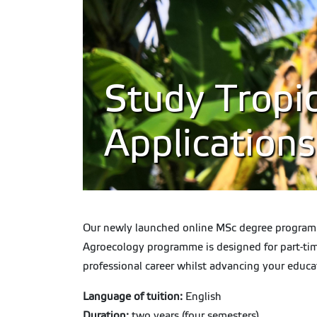
Study Tropic
Application
Our newly launched online MSc degree programme 
Agroecology programme is designed for part-time
professional career whilst advancing your educa
Language of tuition:
English
Duration:
two years (four semesters)