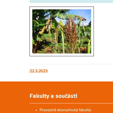
Sorghum in permaculture center within one
22.3.2023
of our projects, Arba Minch, Ethiopia (photo
by Jan Staš)
Fakulty a součásti
Provozně ekonomická fakulta