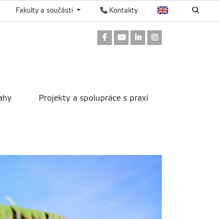
Fakulty a součásti
Kontakty
Odkaz na Facebook
Odkaz na Youtube
Odkaz na LinkedIn
Odkaz na Instag
ahy
Projekty a spolupráce s praxí