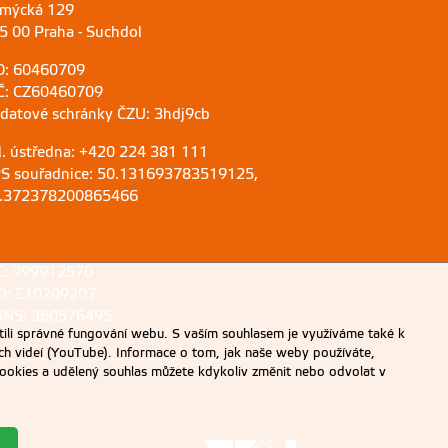
mýcká 129
5 00 Praha - Suchdol
O: 60460709
Č: CZ60460709
 datové schránky ČZU: 3hdj9cb
l. ústředna: +420 224 381 111
S souřadnice: 50.131693783519125,
.372378200865466
C: 999912570
D: E10209207
NS: 360576495
ili správné fungování webu. S vaším souhlasem je využíváme také k
ch videí (YouTube). Informace o tom, jak naše weby používáte,
u cookies a udělený souhlas můžete kdykoliv změnit nebo odvolat v