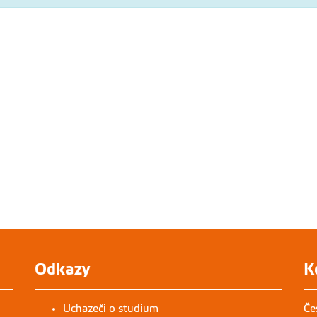
Odkazy
K
Uchazeči o studium
Če