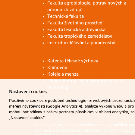
Fakulta agrobiologie, potravinových a
přírodních zdrojů
Technická fakulta
Fakulta životního prostředí
Fakulta lesnická a dřevařská
Fakulta tropického zemědělství
Institut vzdělávání a poradenství
Katedra tělesné výchovy
Knihovna
Koleje a menza
Odbor informačních a komunikačních
technologií
Nastavení cookies
Používáme cookies a podobné technologie na webových prezentacích Č
měření návštěvnosti (Google Analytics 4), analýze výkonu webu a pro
mohou být sdíleny s našimi partnery působícími v oblasti analytiky, s
„Nastavení cookies“.
Materiály umístěné na tomto webu mohou být publikovány
Informace o zpracování a ochraně osobních údajů na ČZU v 