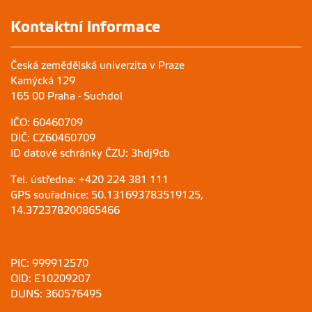
Kontaktní informace
Česká zemědělská univerzita v Praze
Kamýcká 129
165 00 Praha - Suchdol
IČO: 60460709
DIČ: CZ60460709
ID datové schránky ČZU: 3hdj9cb
Tel. ústředna: +420 224 381 111
GPS souřadnice: 50.131693783519125,
14.372378200865466
PIC: 999912570
OID: E10209207
DUNS: 360576495