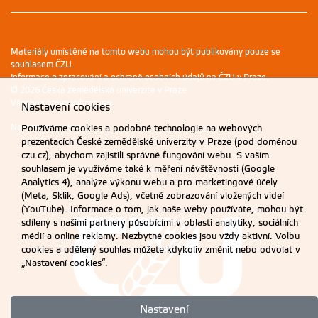
Materiály umístěné na tomto webu mohou být publikovány pouze se
souhlasem ČZU.
Informace o zpracování a ochraně osobních údajů na ČZU v Praze
.
© 2026 Česká zemědělská univerzita v Praze
Všechna práva vyhrazena
Nastavení cookies
Nastavení cookies
Používáme cookies a podobné technologie na webových
prezentacích České zemědělské univerzity v Praze (pod doménou
czu.cz), abychom zajistili správné fungování webu. S vaším
souhlasem je využíváme také k měření návštěvnosti (Google
Analytics 4), analýze výkonu webu a pro marketingové účely
(Meta, Sklik, Google Ads), včetně zobrazování vložených videí
(YouTube). Informace o tom, jak naše weby používáte, mohou být
sdíleny s našimi partnery působícími v oblasti analytiky, sociálních
médií a online reklamy. Nezbytné cookies jsou vždy aktivní. Volbu
cookies a udělený souhlas můžete kdykoliv změnit nebo odvolat v
„Nastavení cookies“.
Nastavení