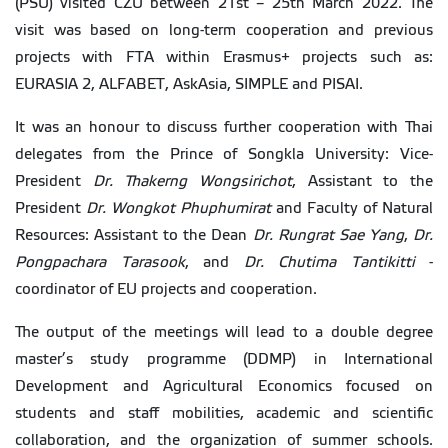
(PSU) visited CZU between 21st – 25th March 2022. The
visit was based on long-term cooperation and previous
projects with FTA within Erasmus+ projects such as:
EURASIA 2, ALFABET, AskAsia, SIMPLE and PISAI.
It was an honour to discuss further cooperation with Thai
delegates from the Prince of Songkla University: Vice-
President
Dr. Thakerng Wongsirichot
, Assistant to the
President
Dr. Wongkot Phuphumirat
and Faculty of Natural
Resources: Assistant to the Dean
Dr. Rungrat Sae Yang
,
Dr.
Pongpachara Tarasook
, and
Dr. Chutima Tantikitti
-
coordinator of EU projects and cooperation.
The output of the meetings will lead to a double degree
master’s study programme (DDMP) in International
Development and Agricultural Economics focused on
students and staff mobilities, academic and scientific
collaboration, and the organization of summer schools.