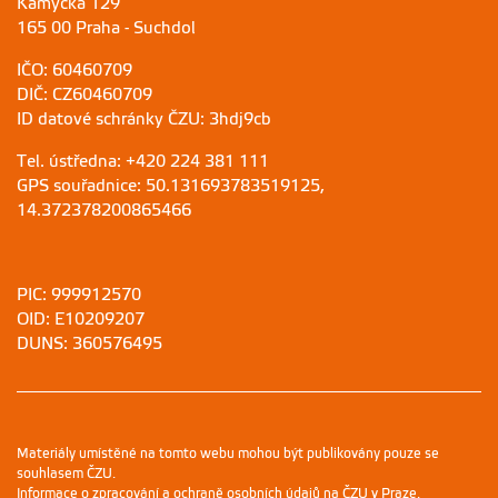
Kamýcká 129
165 00 Praha - Suchdol
IČO: 60460709
DIČ: CZ60460709
ID datové schránky ČZU: 3hdj9cb
Tel. ústředna: +420 224 381 111
GPS souřadnice: 50.131693783519125,
14.372378200865466
PIC: 999912570
OID: E10209207
DUNS: 360576495
Materiály umístěné na tomto webu mohou být publikovány pouze se
souhlasem ČZU.
Informace o zpracování a ochraně osobních údajů na ČZU v Praze
.