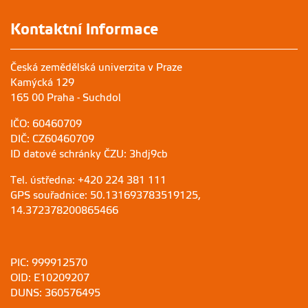
Kontaktní informace
Česká zemědělská univerzita v Praze
Kamýcká 129
165 00 Praha - Suchdol
IČO: 60460709
DIČ: CZ60460709
ID datové schránky ČZU: 3hdj9cb
Tel. ústředna: +420 224 381 111
GPS souřadnice: 50.131693783519125,
14.372378200865466
PIC: 999912570
OID: E10209207
DUNS: 360576495