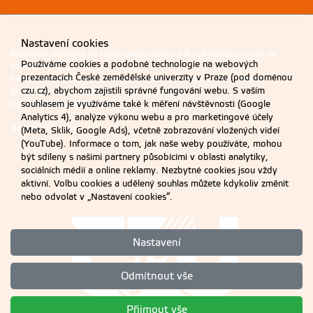
Nastavení cookies
Materiály umístěné na tomto webu mohou být publikovány pouze se
Používáme cookies a podobné technologie na webových
souhlasem ČZU.
prezentacích České zemědělské univerzity v Praze (pod doménou
Informace o zpracování a ochraně osobních údajů na ČZU v Praze
.
czu.cz), abychom zajistili správné fungování webu. S vaším
© 2026 Česká zemědělská univerzita v Praze
souhlasem je využíváme také k měření návštěvnosti (Google
Všechna práva vyhrazena
Analytics 4), analýze výkonu webu a pro marketingové účely
Nastavení cookies
(Meta, Sklik, Google Ads), včetně zobrazování vložených videí
(YouTube). Informace o tom, jak naše weby používáte, mohou
být sdíleny s našimi partnery působícími v oblasti analytiky,
sociálních médií a online reklamy. Nezbytné cookies jsou vždy
aktivní. Volbu cookies a udělený souhlas můžete kdykoliv změnit
nebo odvolat v „Nastavení cookies“.
Nastavení
Odmítnout vše
Přijmout vše