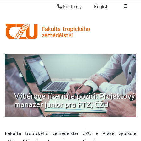
Kontakty
English
Výběrové řízení na pozici: Projektový
manažer junior pro FTZ, ČZU
Fakulta tropického zemědělství ČZU v Praze vypisuje