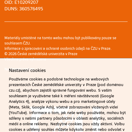
OID: E10209207
DUNS: 360576495
Materiály umístěné na tomto webu mohou být publikovány pouze se
souhlasem ČZU.
Informace o zpracování a ochraně osobních údajů na ČZU v Praze
.
© 2026 Česká zemědělská univerzita v Praze
Všechna práva vyhrazena
Nastavení cookies
Nastavení cookies
Používáme cookies a podobné technologie na webových
prezentacích České zemědělské univerzity v Praze (pod doménou
czu.cz), abychom zajistili správné fungování webu. S vaším
souhlasem je využíváme také k měření návštěvnosti (Google
Analytics 4), analýze výkonu webu a pro marketingové účely
(Meta, Sklik, Google Ads), včetně zobrazování vložených videí
(YouTube). Informace o tom, jak naše weby používáte, mohou být
sdíleny s našimi partnery působícími v oblasti analytiky, sociálních
médií a online reklamy. Nezbytné cookies jsou vždy aktivní. Volbu
cookies a udělený souhlas můžete kdykoliv změnit nebo odvolat v