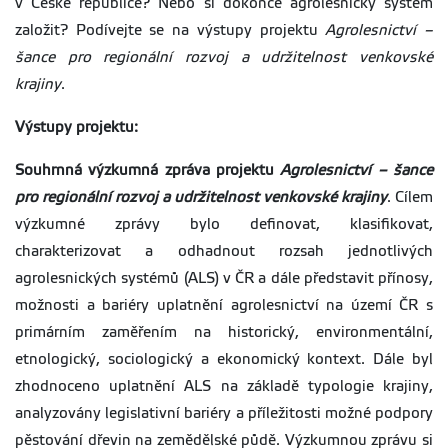
v České republice? Nebo si dokonce agrolesnický systém
založit? Podívejte se na výstupy projektu
Agrolesnictví –
šance pro regionální rozvoj a udržitelnost venkovské
krajiny
.
Výstupy projektu:
Souhrnná výzkumná zpráva projektu
Agrolesnictví – šance
pro regionální rozvoj a udržitelnost venkovské krajiny
. Cílem
výzkumné zprávy bylo definovat, klasifikovat,
charakterizovat a odhadnout rozsah jednotlivých
agrolesnických systémů (ALS) v ČR a dále představit přínosy,
možnosti a bariéry uplatnění agrolesnictví na území ČR s
primárním zaměřením na historický, environmentální,
etnologický, sociologický a ekonomický kontext. Dále byl
zhodnoceno uplatnění ALS na základě typologie krajiny,
analyzovány legislativní bariéry a příležitosti možné podpory
pěstování dřevin na zemědělské půdě. Výzkumnou zprávu si