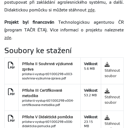
postupovat při zakládání agrolesnického systému, a další.
Didaktickou pomůcku si můžete stáhnout
zde
.
Projekt byl financován
Technologickou agenturou ČR
(program TAČR ÉTA). Více informací o projektu naleznete
zde
.
Soubory ke stažení
Příloha II Souhrnná výzkumná
Velikost
zpráva
5.6 MB
Stáhnout
priloha-ii-vystup-tl01000298-v003-
soubor
souhrnna-vyzkumna-zprava.pdf
Příloha III Certifikovaná
Velikost
metodika
53.2 MB
Stáhnout
priloha-iii-vystup-tl01000298-v004-
soubor
certifikovana-metodika.pdf
Příloha V Didaktická pomůcka
Velikost
priloha-v-vystup-tl01000298-v006-
23.15
Stáhnout
didakticka-pomucka.pdf
MB