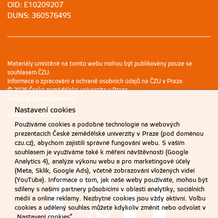
OID: E10209207
DUNS: 360576495
Materiály umístěné na tomto webu mohou být publikovány pouze se
souhlasem ČZU.
Informace o zpracování a ochraně osobních údajů na ČZU v Praze
.
© 2026 Česká zemědělská univerzita v Praze
Všechna práva vyhrazena
Nastavení cookies
Nastavení cookies
Používáme cookies a podobné technologie na webových
prezentacích České zemědělské univerzity v Praze (pod doménou
czu.cz), abychom zajistili správné fungování webu. S vaším
souhlasem je využíváme také k měření návštěvnosti (Google
Analytics 4), analýze výkonu webu a pro marketingové účely
(Meta, Sklik, Google Ads), včetně zobrazování vložených videí
(YouTube). Informace o tom, jak naše weby používáte, mohou být
sdíleny s našimi partnery působícími v oblasti analytiky, sociálních
médií a online reklamy. Nezbytné cookies jsou vždy aktivní. Volbu
cookies a udělený souhlas můžete kdykoliv změnit nebo odvolat v
„Nastavení cookies“.