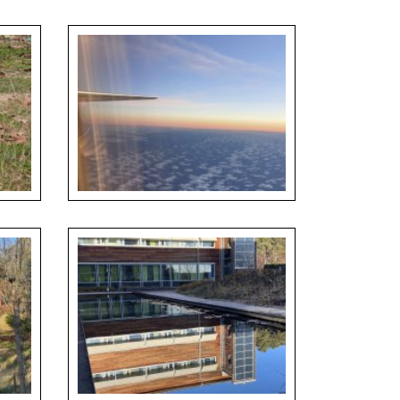
ience
Jan Staš - When Waste Becomes Part of
the Habitat, Laos
Paula Andrea Castro Martinez_
s, Laos
FromColombiaToTheNorth_Journey_01