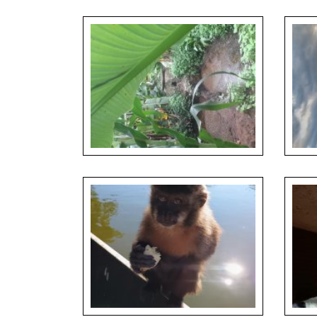
Martina Sihelska_Cashmere Goats -
Martina
Ecological Disaster
Camelu
Fixed-dome biogas digester outlet
releasing digestate at a rural household in
Landsc
Sidama, Ethiopia.
Sidama 