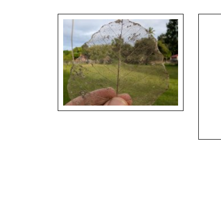
Lucas Monteiro_01_Internship Experience
Lucas 
from a Brazilian Zoo
from a 
Jan Sta
Jan Staš - The Fragility of Nature, Laos
Landsc