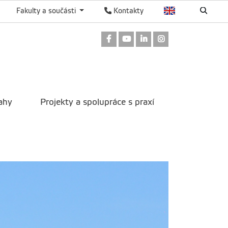
Fakulty a součásti
Kontakty
Odkaz na Facebook
Odkaz na Youtube
Odkaz na LinkedIn
Odkaz na Instag
ahy
Projekty a spolupráce s praxí