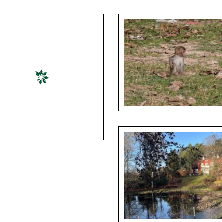
Monteiro_02_Internship Experience
Lucas Monteiro_03_Internship Exper
Brazilian Zoo
from a Brazilian Zoo
š - Budhistic Tradition in a
ape of Waste, Laos
Jan Staš - Growing Up Among Plastic