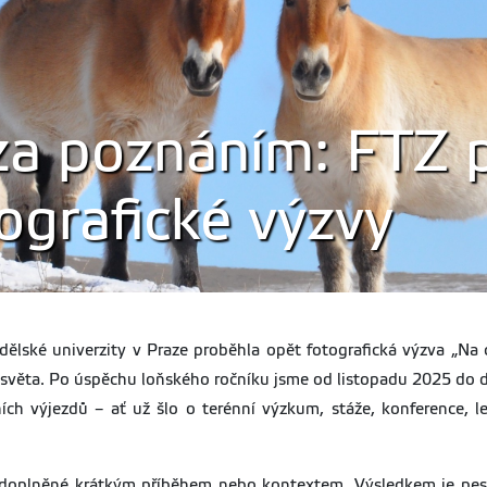
za poznáním: FTZ 
ografické výzvy
ělské univerzity v Praze proběhla opět fotografická výzva „Na 
 světa. Po úspěchu loňského ročníku jsme od listopadu 2025 do 
ních výjezdů – ať už šlo o terénní výzkum, stáže, konference, 
e doplněné krátkým příběhem nebo kontextem. Výsledkem je pest