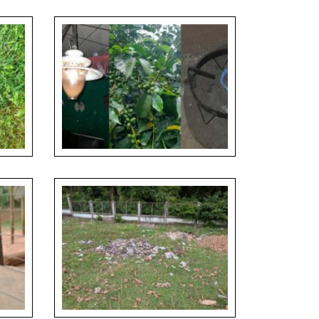
takhi_hustai_Lucie Mojžíšková
Practical benefits of biogas technology for
ating
rural households in Sidama National
pia.
Regional State, Ethiopia (3)