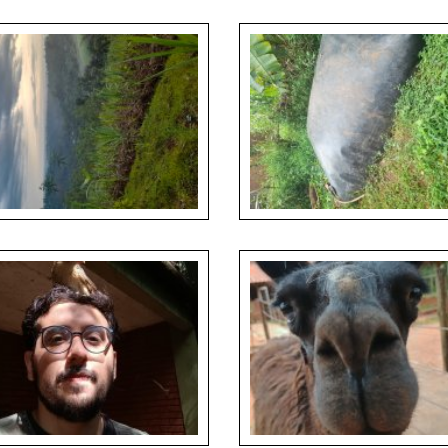
 Sihelska_Ship of the desert -
Martina Sihelska_The Gobi Desert
s bactrianus
Landscape
ape in the Wonsho Highlands,
Modern plastic biogas digester oper
National Regional State, Ethiopia.
at a rural household in Sidama, Ethio