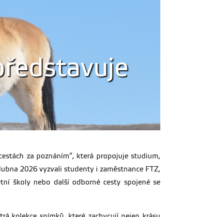
představuje
cestách za poznáním“, která propojuje studium,
dubna 2026 vyzvali studenty i zaměstnance FTZ,
letní školy nebo další odborné cesty spojené se
rá kolekce snímků, které zachycují nejen krásu