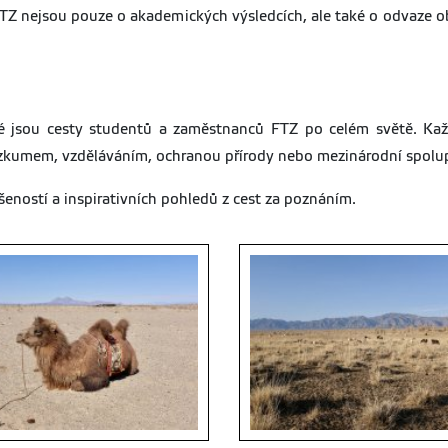
TZ nejsou pouze o akademických výsledcích, ale také o odvaze o
té jsou cesty studentů a zaměstnanců FTZ po celém světě. Kaž
ýzkumem, vzděláváním, ochranou přírody nebo mezinárodní spolup
eností a inspirativních pohledů z cest za poznáním.