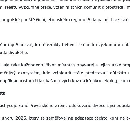
nní realitu výzkumné práce, vztah místních komunit k prostředí i
ongolské pouště Gobi, etiopského regionu Sidama ani brazilské 
Martiny Sihelské, které vznikly během terénního výzkumu v obl
ouda divokého.
, ale také každodenní život místních obyvatel a jejich úzké pro
ěnlivý ekosystém, kde velbloudi stále představují důležitou 
například rostoucí tlak kašmírových koz na křehkou ekologickou
tai
zachycuje koně Převalského z reintrodukované divoce žijící popu
 únoru 2026, který se zaměřoval na adaptace těchto koní na 