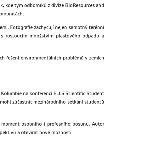
k, kde tým odborníků z divize BioResources and
komunitách.
cemi. Fotografie zachycují nejen samotný terénní
jí s rostoucím množstvím plastového odpadu a
ých řešení environmentálních problémů v zemích
z Kolumbie na konferenci ELLS Scientific Student
 mohl zúčastnit mezinárodního setkání studentů
ším moment osobního i profesního posunu. Autor
spektivu a otevírat nové možnosti.