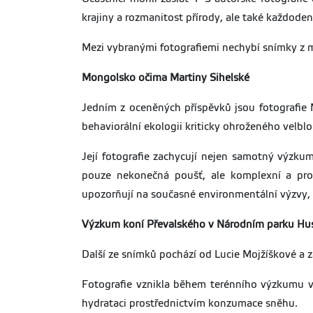
krajiny a rozmanitost přírody, ale také každode
Mezi vybranými fotografiemi nechybí snímky z m
Mongolsko očima Martiny Sihelské
Jedním z oceněných příspěvků jsou fotografie 
behaviorální ekologii kriticky ohroženého velbl
Její fotografie zachycují nejen samotný výzkum
pouze nekonečná poušť, ale komplexní a prom
upozorňují na současné environmentální výzvy, 
Výzkum koní Převalského v Národním parku Hus
Další ze snímků pochází od Lucie Mojžíškové a 
Fotografie vznikla během terénního výzkumu v
hydrataci prostřednictvím konzumace sněhu.