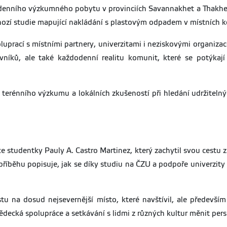
denního výzkumného pobytu v provinciích Savannakhet a Thakhe
chozí studie mapující nakládání s plastovým odpadem v místních 
uprací s místními partnery, univerzitami i neziskovými organiza
ovníků, ale také každodenní realitu komunit, které se potýka
 terénního výzkumu a lokálních zkušeností při hledání udržiteln
xe studentky Pauly A. Castro Martinez, který zachytil svou cestu 
říběhu popisuje, jak se díky studiu na ČZU a podpoře univerzity
stu na dosud nejsevernější místo, které navštívil, ale předev
ědecká spolupráce a setkávání s lidmi z různých kultur měnit per