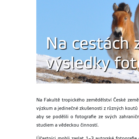
Na cestách 
výsledky fot
Na Fakultě tropického zemědělství České zeměd
výzkum a jedinečné zkušenosti z různých koutů
aby se podělili o fotografie ze svých zahranič
studiem a vědeckou činností.
Účastníci mohli zaslat 1–3 autorské fotografi