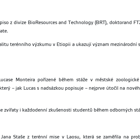
iso z divize BioResources and Technology (BRT), doktorand FTZ, 
ate.
ealitu terénního výzkumu v Etiopii a ukazují význam mezinárodní
 Lucase Monteira pořízené během stáže v městské zoologické
 který – jak Lucas s nadsázkou popisuje – nejprve útočil na novéh
 se zvířaty i každodenní zkušenosti studentů během odborných stáž
y Jana Staše z terénní mise v Laosu, která se zaměřila na pr