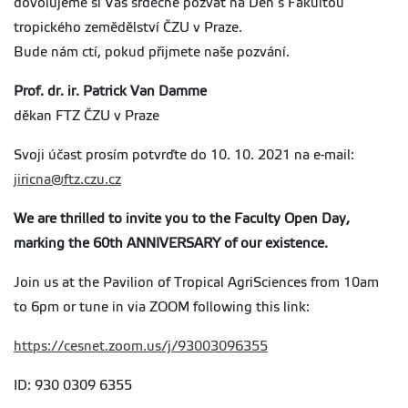
dovolujeme si Vás srdečně pozvat na Den s Fakultou
tropického zemědělství ČZU v Praze.
Bude nám ctí, pokud přijmete naše pozvání.
Prof. dr. ir. Patrick Van Damme
děkan FTZ ČZU v Praze
Svoji účast prosím potvrďte do 10. 10. 2021 na e-mail:
jiricna@ftz.czu.cz
We are thrilled to invite you to the Faculty Open Day,
marking the 60th ANNIVERSARY of our existence.
Join us at the Pavilion of Tropical AgriSciences from 10am
to 6pm or tune in via ZOOM following this link:
https://cesnet.zoom.us/j/93003096355
ID: 930 0309 6355