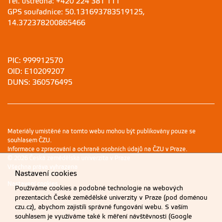
Tel. ústředna: +420 224 381 111
GPS souřadnice: 50.131693783519125,
14.372378200865466
PIC: 999912570
OID: E10209207
DUNS: 360576495
Materiály umístěné na tomto webu mohou být publikovány pouze se
souhlasem ČZU.
Informace o zpracování a ochraně osobních údajů na ČZU v Praze
.
© 2026 Česká zemědělská univerzita v Praze
Všechna práva vyhrazena
Nastavení cookies
Nastavení cookies
Používáme cookies a podobné technologie na webových
prezentacích České zemědělské univerzity v Praze (pod doménou
czu.cz), abychom zajistili správné fungování webu. S vaším
souhlasem je využíváme také k měření návštěvnosti (Google