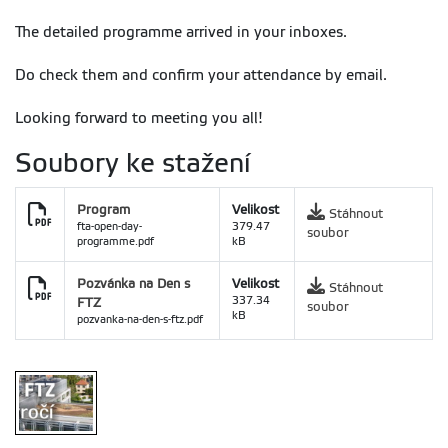
The detailed programme arrived in your inboxes.
Do check them and confirm your attendance by email.
Looking forward to meeting you all!
Soubory ke stažení
Program
Velikost
Stáhnout
fta-open-day-
379.47
soubor
programme.pdf
kB
Pozvánka na Den s
Velikost
Stáhnout
FTZ
337.34
soubor
kB
pozvanka-na-den-s-ftz.pdf