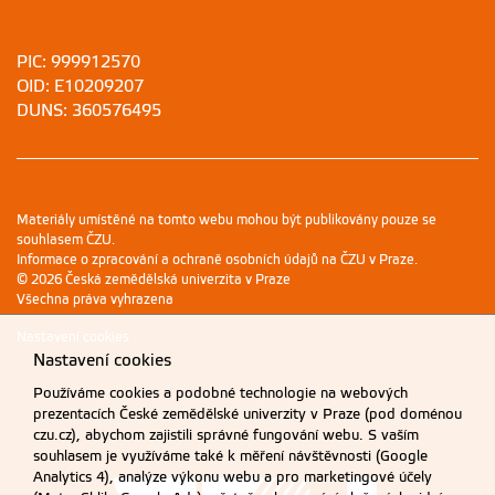
PIC: 999912570
OID: E10209207
DUNS: 360576495
Materiály umístěné na tomto webu mohou být publikovány pouze se
souhlasem ČZU.
Informace o zpracování a ochraně osobních údajů na ČZU v Praze
.
© 2026 Česká zemědělská univerzita v Praze
Všechna práva vyhrazena
Nastavení cookies
Nastavení cookies
Používáme cookies a podobné technologie na webových
prezentacích České zemědělské univerzity v Praze (pod doménou
czu.cz), abychom zajistili správné fungování webu. S vaším
souhlasem je využíváme také k měření návštěvnosti (Google
Analytics 4), analýze výkonu webu a pro marketingové účely