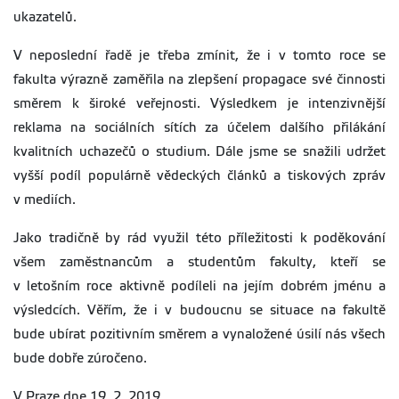
ukazatelů.
V neposlední řadě je třeba zmínit, že i v tomto roce se
fakulta výrazně zaměřila na zlepšení propagace své činnosti
směrem k široké veřejnosti. Výsledkem je intenzivnější
reklama na sociálních sítích za účelem dalšího přilákání
kvalitních uchazečů o studium. Dále jsme se snažili udržet
vyšší podíl populárně vědeckých článků a tiskových zpráv
v mediích.
Jako tradičně by rád využil této příležitosti k poděkování
všem zaměstnancům a studentům fakulty, kteří se
v letošním roce aktivně podíleli na jejím dobrém jménu a
výsledcích. Věřím, že i v budoucnu se situace na fakultě
bude ubírat pozitivním směrem a vynaložené úsilí nás všech
bude dobře zúročeno.
V Praze dne 19. 2. 2019