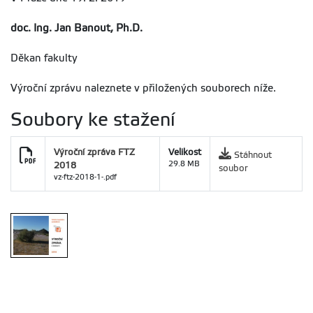
doc. Ing. Jan Banout, Ph
.
D.
Děkan fakulty
Výroční zprávu naleznete v přiložených souborech níže.
Soubory ke stažení
Výroční zpráva FTZ
Velikost
Stáhnout
2018
29.8 MB
soubor
vz-ftz-2018-1-.pdf