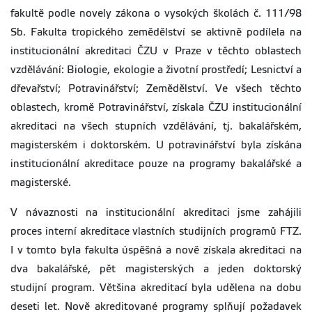
fakultě podle novely zákona o vysokých školách č. 111/98
Sb. Fakulta tropického zemědělství se aktivně podílela na
institucionální akreditaci ČZU v Praze v těchto oblastech
vzdělávání: Biologie, ekologie a životní prostředí; Lesnictví a
dřevařství; Potravinářství; Zemědělství. Ve všech těchto
oblastech, kromě Potravinářství, získala ČZU institucionální
akreditaci na všech stupních vzdělávání, tj. bakalářském,
magisterském i doktorském. U potravinářství byla získána
institucionální akreditace pouze na programy bakalářské a
magisterské.
V návaznosti na institucionální akreditaci jsme zahájili
proces interní akreditace vlastních studijních programů FTZ.
I v tomto byla fakulta úspěšná a nově získala akreditaci na
dva bakalářské, pět magisterských a jeden doktorský
studijní program. Většina akreditací byla udělena na dobu
deseti let. Nově akreditované programy splňují požadavek