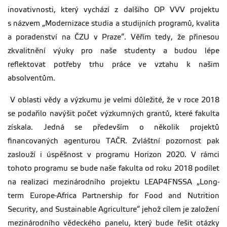
inovativnosti, který vychází z dalšího OP VVV projektu
s názvem „Modernizace studia a studijních programů, kvalita
a poradenství na ČZU v Praze“. Věřím tedy, že přinesou
zkvalitnění výuky pro naše studenty a budou lépe
reflektovat potřeby trhu práce ve vztahu k našim
absolventům.
V oblasti vědy a výzkumu je velmi důležité, že v roce 2018
se podařilo navýšit počet výzkumných grantů, které fakulta
získala. Jedná se především o několik projektů
financovaných agenturou TAČR. Zvláštní pozornost pak
zaslouží i úspěšnost v programu Horizon 2020. V rámci
tohoto programu se bude naše fakulta od roku 2018 podílet
na realizaci mezinárodního projektu LEAP4FNSSA „Long-
term Europe-Africa Partnership for Food and Nutrition
Security, and Sustainable Agriculture“ jehož cílem je založení
mezinárodního vědeckého panelu, který bude řešit otázky