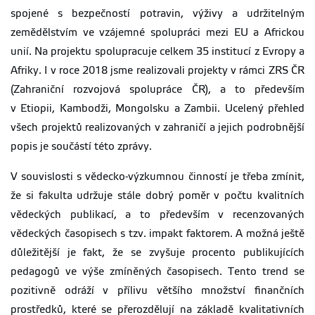
spojené s bezpečností potravin, výživy a udržitelným
zemědělstvím ve vzájemné spolupráci mezi EU a Africkou
unií. Na projektu spolupracuje celkem 35 institucí z Evropy a
Afriky. I v roce 2018 jsme realizovali projekty v rámci ZRS ČR
(Zahraniční rozvojová spolupráce ČR), a to především
v Etiopii, Kambodži, Mongolsku a Zambii. Ucelený přehled
všech projektů realizovaných v zahraničí a jejich podrobnější
popis je součástí této zprávy.
V souvislosti s vědecko-výzkumnou činností je třeba zmínit,
že si fakulta udržuje stále dobrý poměr v počtu kvalitních
vědeckých publikací, a to především v recenzovaných
vědeckých časopisech s tzv. impakt faktorem. A možná ještě
důležitější je fakt, že se zvyšuje procento publikujících
pedagogů ve výše zmíněných časopisech. Tento trend se
pozitivně odráží v přílivu většího množství finančních
prostředků, které se přerozdělují na základě kvalitativních