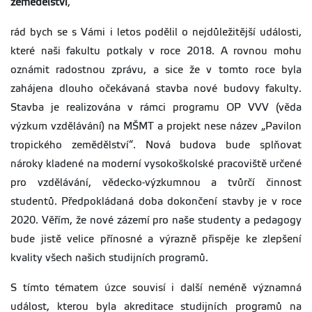
zemědělství
,
rád bych se s Vámi i letos podělil o nejdůležitější události,
které naši fakultu potkaly v roce 2018. A rovnou mohu
oznámit radostnou zprávu, a sice že v tomto roce byla
zahájena dlouho očekávaná stavba nové budovy fakulty.
Stavba je realizována v rámci programu OP VVV (věda
výzkum vzdělávání) na MŠMT a projekt nese název „Pavilon
tropického zemědělství“. Nová budova bude splňovat
nároky kladené na moderní vysokoškolské pracoviště určené
pro vzdělávání, vědecko-výzkumnou a tvůrčí činnost
studentů. Předpokládaná doba dokončení stavby je v roce
2020. Věřím, že nové zázemí pro naše studenty a pedagogy
bude jistě velice přínosné a výrazně přispěje ke zlepšení
kvality všech našich studijních programů.
S tímto tématem úzce souvisí i další neméně významná
událost, kterou byla akreditace studijních programů na