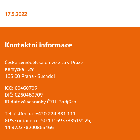
17.5.2022
Kontaktní informace
Česká zemědělská univerzita v Praze
Kamýcká 129
165 00 Praha - Suchdol
IČO: 60460709
DIČ: CZ60460709
ID datové schránky ČZU: 3hdj9cb
Tel. ústředna: +420 224 381 111
GPS souřadnice: 50.131693783519125,
14.372378200865466