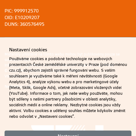
PIC: 999912570
OID: E10209207
DUNS: 360576495
Nastavení cookies
Materiály umístěné na tomto webu mohou být publikovány pouze se
Používáme cookies a podobné technologie na webových
souhlasem ČZU.
prezentacích České zemědělské univerzity v Praze (pod doménou
Informace o zpracování a ochraně osobních údajů na ČZU v Praze
.
czu.cz), abychom zajistili správné fungování webu. S vaším
© 2026 Česká zemědělská univerzita v Praze
souhlasem je využíváme také k měření návštěvnosti (Google
Všechna práva vyhrazena
Analytics 4), analýze výkonu webu a pro marketingové účely
Nastavení cookies
(Meta, Sklik, Google Ads), včetně zobrazování vložených videí
(YouTube). Informace o tom, jak naše weby používáte, mohou
být sdíleny s našimi partnery působícími v oblasti analytiky,
sociálních médií a online reklamy. Nezbytné cookies jsou vždy
aktivní. Volbu cookies a udělený souhlas můžete kdykoliv změnit
nebo odvolat v „Nastavení cookies“.